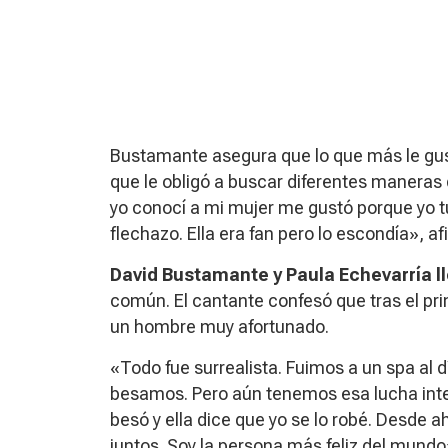
Bustamante asegura que lo que más le gustó
que le obligó a buscar diferentes maneras
yo conocí a mi mujer me gustó porque yo t
flechazo. Ella era fan pero lo escondía», af
David Bustamante y Paula Echevarría 
común. El cantante confesó que tras el pri
un hombre muy afortunado.
«Todo fue surrealista. Fuimos a un spa al dí
besamos. Pero aún tenemos esa lucha inter
besó y ella dice que yo se lo robé. Desde a
juntos. Soy la persona más feliz del mundo