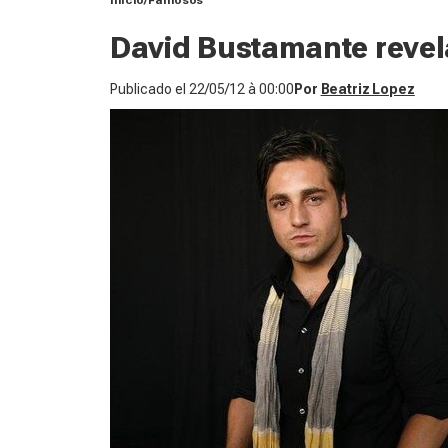
Inicio
Famosos
David Bustamante revel
Publicado el
22/05/12 à 00:00
Por
Beatriz Lopez