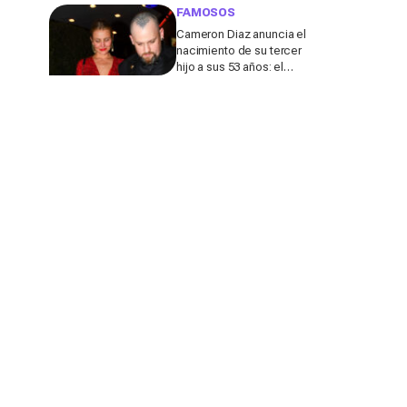
de su marido
FAMOSOS
Cameron Diaz anuncia el
nacimiento de su tercer
hijo a sus 53 años: el
detalle en redes de este
anuncio que todos
comentan