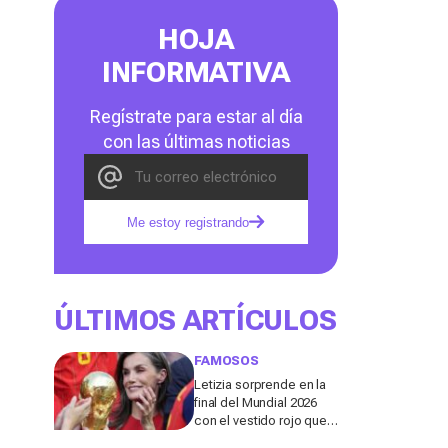
HOJA
INFORMATIVA
Regístrate para estar al día
con las últimas noticias
Me estoy registrando
ÚLTIMOS ARTÍCULOS
FAMOSOS
Letizia sorprende en la
final del Mundial 2026
con el vestido rojo que
mejor sienta después