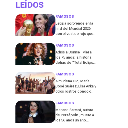
LEÍDOS
FAMOSOS
Letizia sorprende en la
final del Mundial 2026
con el vestido rojo que
mejor sienta después
de los 50
FAMOSOS
Adiós a Bonnie Tyler a
los 75 años: la historia
detrás de “Total Eclipse
of the Heart”, el himno
que la hizo eterna
FAMOSOS
Almudena Cid, María
José Suárez, Elsa Anka y
otros rostros conocidos
viajan al Sáhara en la
segunda edición de
FAMOSOS
'Maktub: Cartas al
Marjane Satrapi, autora
Desierto'
de Persépolis, muere a
los 56 años un año
después de la muerte