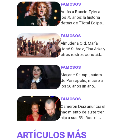
de los 50
FAMOSOS
Adiós a Bonnie Tyler a
los 75 años: la historia
detrás de “Total Eclipse
of the Heart”, el himno
que la hizo eterna
FAMOSOS
Almudena Cid, María
José Suárez, Elsa Anka y
otros rostros conocidos
viajan al Sáhara en la
segunda edición de
FAMOSOS
'Maktub: Cartas al
Marjane Satrapi, autora
Desierto'
de Persépolis, muere a
los 56 años un año
después de la muerte
de su marido
FAMOSOS
Cameron Diaz anuncia el
nacimiento de su tercer
hijo a sus 53 años: el
detalle en redes de este
anuncio que todos
ARTÍCULOS MÁS
comentan