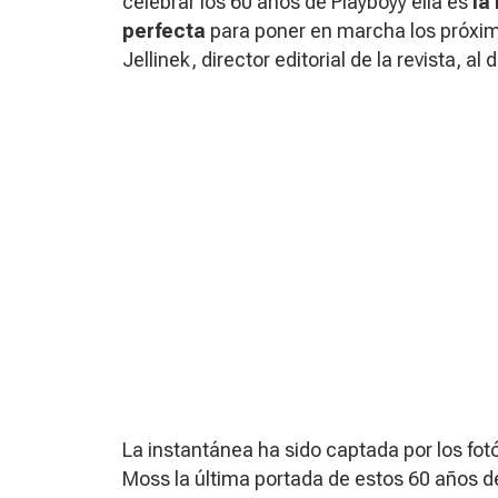
celebrar los 60 años de
Playboy
y ella es
la
perfecta
para poner en marcha los próxi
Jellinek, director editorial de la revista, al 
La instantánea ha sido captada por los fot
Moss la última portada de estos 60 años 