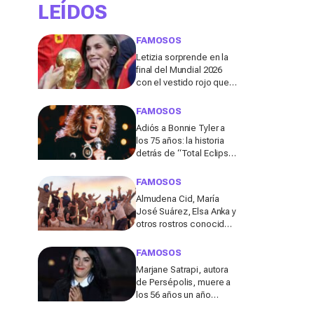
LEÍDOS
FAMOSOS
Letizia sorprende en la
final del Mundial 2026
con el vestido rojo que
mejor sienta después
de los 50
FAMOSOS
Adiós a Bonnie Tyler a
los 75 años: la historia
detrás de “Total Eclipse
of the Heart”, el himno
que la hizo eterna
FAMOSOS
Almudena Cid, María
José Suárez, Elsa Anka y
otros rostros conocidos
viajan al Sáhara en la
segunda edición de
FAMOSOS
'Maktub: Cartas al
Marjane Satrapi, autora
Desierto'
de Persépolis, muere a
los 56 años un año
después de la muerte