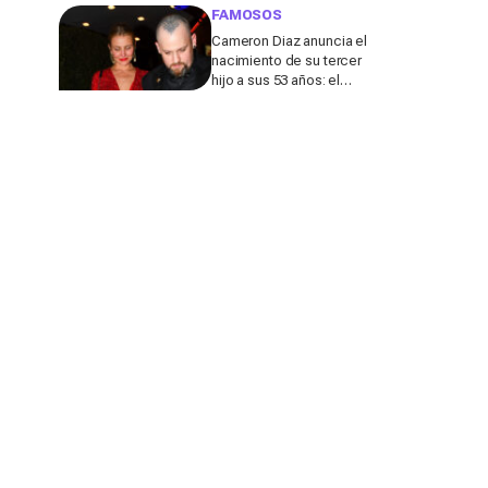
de su marido
FAMOSOS
Cameron Diaz anuncia el
nacimiento de su tercer
hijo a sus 53 años: el
detalle en redes de este
anuncio que todos
comentan