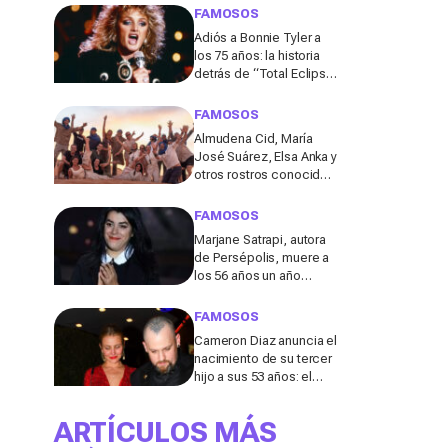
de los 50
FAMOSOS
Adiós a Bonnie Tyler a
los 75 años: la historia
detrás de “Total Eclipse
of the Heart”, el himno
que la hizo eterna
FAMOSOS
Almudena Cid, María
José Suárez, Elsa Anka y
otros rostros conocidos
viajan al Sáhara en la
segunda edición de
FAMOSOS
'Maktub: Cartas al
Marjane Satrapi, autora
Desierto'
de Persépolis, muere a
los 56 años un año
después de la muerte
de su marido
FAMOSOS
Cameron Diaz anuncia el
nacimiento de su tercer
hijo a sus 53 años: el
detalle en redes de este
anuncio que todos
ARTÍCULOS MÁS
comentan