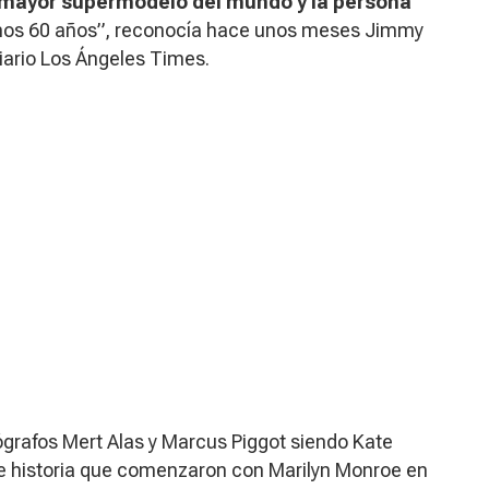
 mayor supermodelo del mundo y la persona
mos 60 años”, reconocía hace unos meses Jimmy
diario
Los Ángeles Times.
ógrafos Mert Alas y Marcus Piggot siendo Kate
de historia que comenzaron con Marilyn Monroe en