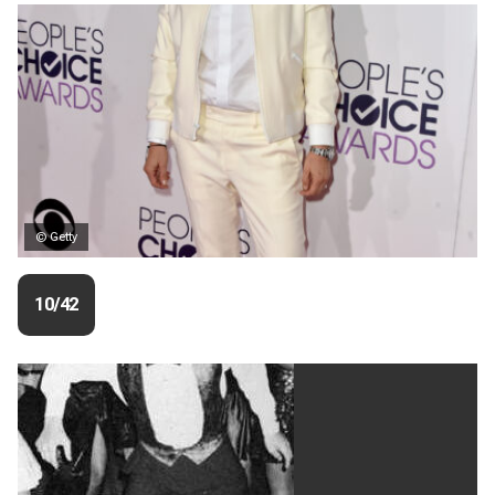
© Getty
10/42