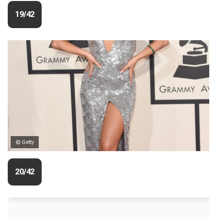
19/42
© Getty
20/42