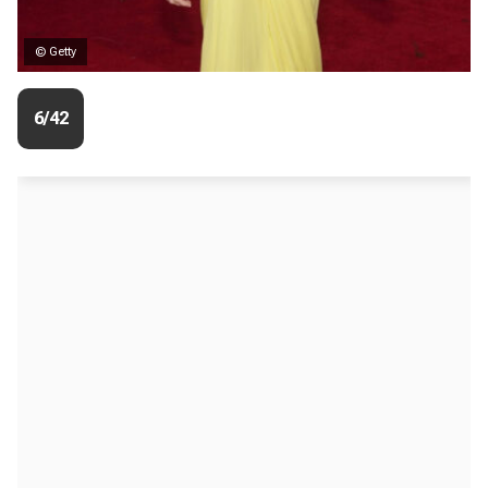
© Getty
6/42