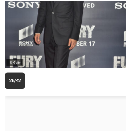
© Getty
26/42