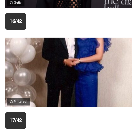
© Getty
16/42
© Pinterest
17/42