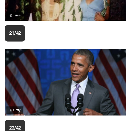
© Time
21/42
© Getty
22/42