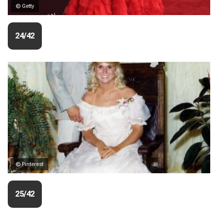
© Getty
24/42
© Pinterest
25/42