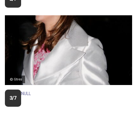
© Gtres
NULL
3/7