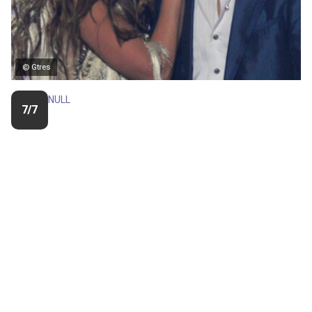
© Gtres
NULL
7/7