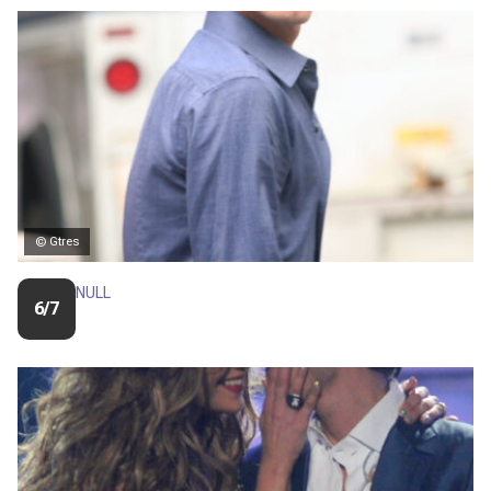
© Gtres
NULL
6/7