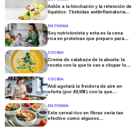
Adiós a la hinchazón y la retención de
líquidos: 7 bebidas antiinflamatorias
para sentirte más ligera (y saben
genial)
EN FORMA
Soy nutricionista y esta es la cena
rica en proteínas que preparo para
bajar de peso sin sacrificar el placer
de comer
COCINA
Crema de calabaza de la abuela: la
receta con la que te vas a chupar los
dedos
COCINA
Aldi agotará la freidora de aire en
oferta (por 49,99€) con la que
ahorrarás una gran cantidad de
aceite
EN FORMA
Este cereal rico en fibras sería tan
efectivo como algunos
medicamentos contra la obesidad,
según los expertos