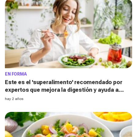
EN FORMA
Este es el 'superalimento' recomendado por
expertos que mejora la digestión y ayuda a
conservar un vientre plano
hay 2 años