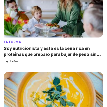
EN FORMA
Soy nutricionista y esta es la cena rica en
proteínas que preparo para bajar de peso sin
sacrificar el placer de comer
hay 2 años