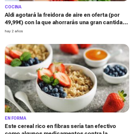
COCINA
Aldi agotará la freidora de aire en oferta (por
49,99€) con la que ahorrarás una gran cantidad
de aceite
hay 2 años
EN FORMA
Este cereal rico en fibras sería tan efectivo
como algunos medicamentos contra la