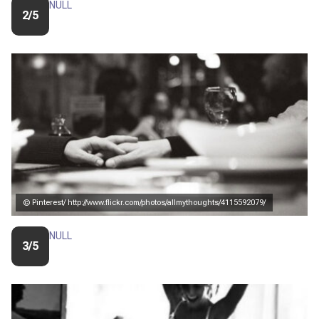
NULL
2/5
© Pinterest/ http://www.flickr.com/photos/allmythoughts/4115592079/
NULL
3/5