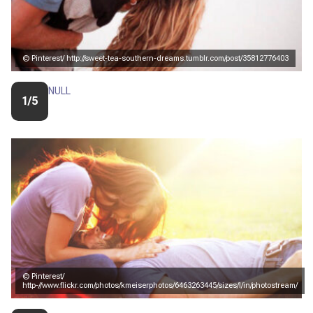
© Pinterest/ http://sweet-tea-southern-dreams.tumblr.com/post/35812776403
NULL
1/5
© Pinterest/
http-//www.flickr.com/photos/kmeiserphotos/6463263445/sizes/l/in/photostream/