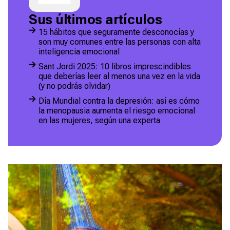
Sus últimos artículos
15 hábitos que seguramente desconocías y
son muy comunes entre las personas con alta
inteligencia emocional
Sant Jordi 2025: 10 libros imprescindibles
que deberías leer al menos una vez en la vida
(y no podrás olvidar)
Día Mundial contra la depresión: así es cómo
la menopausia aumenta el riesgo emocional
en las mujeres, según una experta