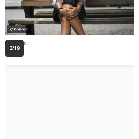
© Pinterest
NULL
3/19