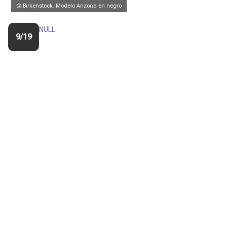
© Birkenstock. Modelo Arizona en negro
NULL
9/19