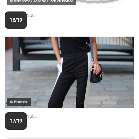
© Birkenstock. Modelo Gizeh en blanco
NULL
16/19
© Pinterest
NULL
17/19