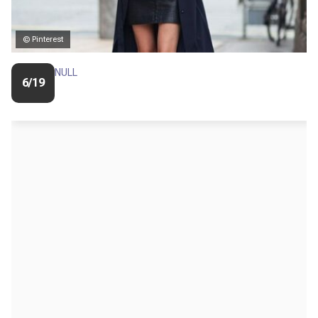
© Pinterest
NULL
6/19