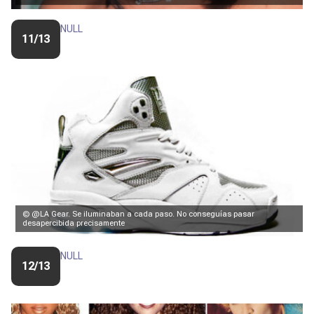
NULL
11/13
© @LA Gear. Se iluminaban a cada paso. No conseguías pasar
desapercibida precisamente
NULL
12/13