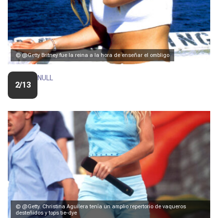
© @Getty Britney fue la reina a la hora de enseñar el ombligo
NULL
2/13
© @Getty. Christina Aguilera tenía un amplio repertorio de vaqueros
desteñidos y tops tie-dye