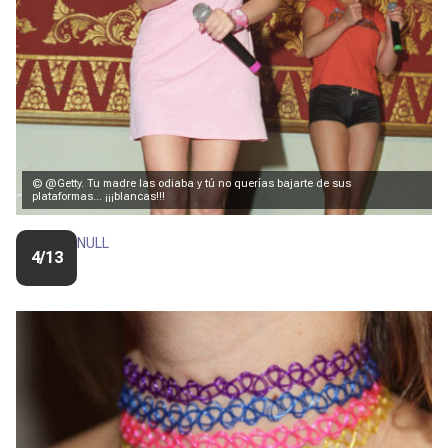
© @Getty. Tu madre las odiaba y tú no querías bajarte de sus
plataformas... ¡¡¡blancas!!!
NULL
4/13