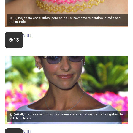
© Sí, hoy te da escalofríos, pero en aquel momento te sentías la más cool
del mundo
NULL
5/13
© @Getty. La cazavampiros más famosa era fan absoluta de las gafas de
sol de colores
NULL