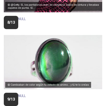
© @Getty. Sí, los pantalones eran de campana, bajos de cintura y llevabas
zapatos de punta. Sí...
NULL
8/13
© Cambiaban de color según tu estado de ánimo... y tú te lo creías
NULL
9/13