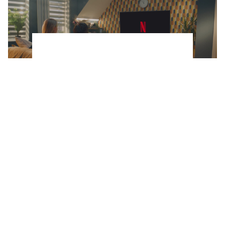
Netflix estrena una miniserie corta, pero
intensa que mezcla misterio, drama y
venganza (y se ve en menos de 3 horas)