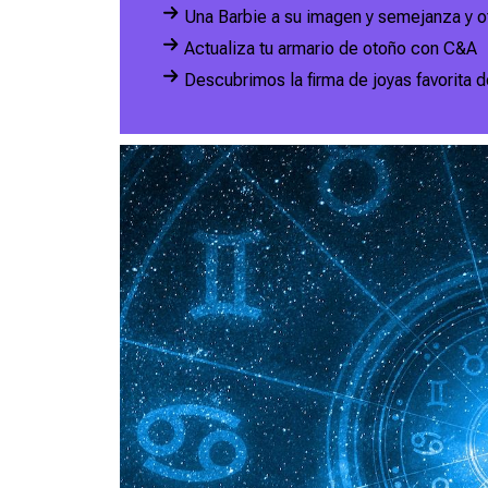
Una Barbie a su imagen y semejanza y o
Actualiza tu armario de otoño con C&A
Descubrimos la firma de joyas favorita 