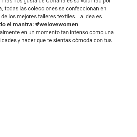
ue más nos gusta de Cortana es su voluntad por
fía, todas las colecciones se confeccionan en
de los mejores talleres textiles. La idea es
endo el mantra: #welovewomen
.
cialmente en un momento tan intenso como una
alidades y hacer que te sientas cómoda con tus