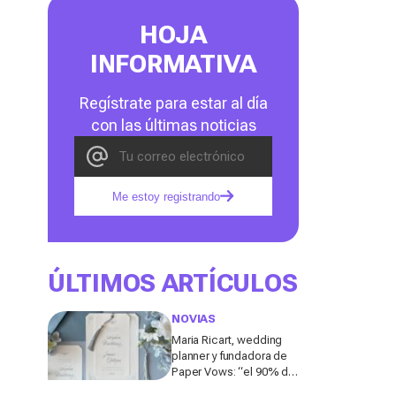
HOJA
INFORMATIVA
Regístrate para estar al día
con las últimas noticias
Me estoy registrando
ÚLTIMOS ARTÍCULOS
NOVIAS
Maria Ricart, wedding
planner y fundadora de
Paper Vows: “el 90% de
las novias no piensa en