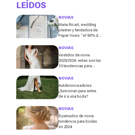
LEÍDOS
NOVIAS
Maria Ricart, wedding
planner y fundadora de
Paper Vows: “el 90% de
las novias no piensa en
esto y luego se
NOVIAS
arrepiente”
Vestidos de novia
2025/2026: estas son las
10 tendencias para
triunfar en este día tan
especial para ti
NOVIAS
Autobronceadores:
¿funcionan para antes
de ir a una boda?
NOVIAS
8 peinados de novia
tendencia para bodas
en 2024