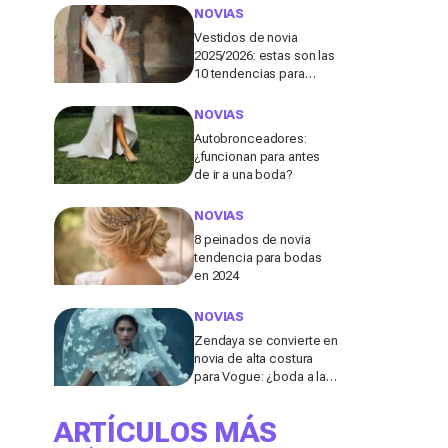
esto y luego se
NOVIAS
arrepiente”
Vestidos de novia
2025/2026: estas son las
10 tendencias para
triunfar en este día tan
especial para ti
NOVIAS
Autobronceadores:
¿funcionan para antes
de ir a una boda?
NOVIAS
8 peinados de novia
tendencia para bodas
en 2024
NOVIAS
Zendaya se convierte en
novia de alta costura
para Vogue: ¿boda a la
vista?
ARTÍCULOS MÁS