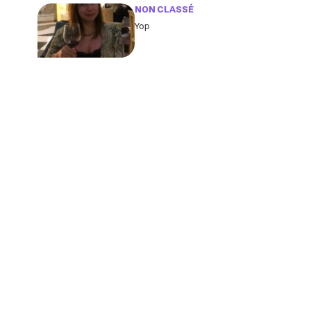
imaginas
NON CLASSÉ
Yop