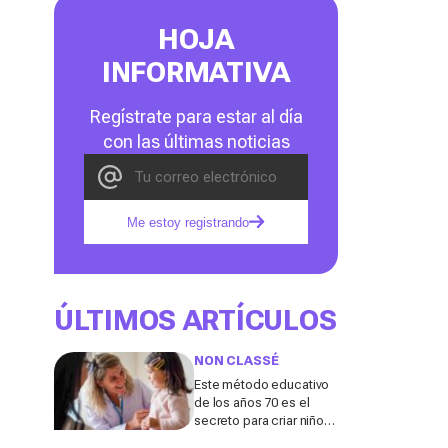
HOJA
INFORMATIVA
Regístrate para estar al día
con las últimas noticias
Me estoy registrando
ÚLTIMOS ARTÍCULOS
NON CLASSÉ
Este método educativo
de los años 70 es el
secreto para criar niños
realmente