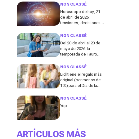
independientes hoy en
NON CLASSÉ
día, según una
Horóscopo de hoy, 21
especialista
de abril de 2026:
tensiones, decisiones
clave y giros en amor,
salud y dinero
NON CLASSÉ
Del 20 de abril al 20 de
mayo de 2026: la
temporada de Tauro
podría traer estabilidad a
5 signos del zodiaco
NON CLASSÉ
Lidl tiene el regalo más
original (por menos de
13€) para el Día de la
Madre y no es lo que te
imaginas
NON CLASSÉ
Yop
ARTÍCULOS MÁS