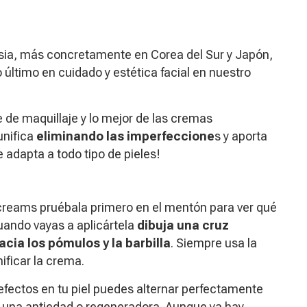
sia, más concretamente en Corea del Sur y Japón,
o último en cuidado y estética facial en nuestro
 de maquillaje y lo mejor de las cremas
 unifica
eliminando las imperfeccione
s y aporta
e adapta a todo tipo de pieles!
B creams pruébala primero en el mentón para ver qué
Cuando vayas a aplicártela
dibuja una cruz
acia los pómulos y la barbilla
. Siempre usa la
ificar la crema.
efectos en tu piel puedes alternar perfectamente
 una antiedad o regeneradora. Aunque ya hay