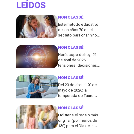
LEÍDOS
NON CLASSÉ
Este método educativo
de los años 70 es el
secreto para criar niños
realmente
independientes hoy en
NON CLASSÉ
día, según una
Horóscopo de hoy, 21
especialista
de abril de 2026:
tensiones, decisiones
clave y giros en amor,
salud y dinero
NON CLASSÉ
Del 20 de abril al 20 de
mayo de 2026: la
temporada de Tauro
podría traer estabilidad a
5 signos del zodiaco
NON CLASSÉ
Lidl tiene el regalo más
original (por menos de
13€) para el Día de la
Madre y no es lo que te