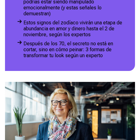
podrías estar siendo manipulado
emocionalmente (y estas señales lo
demuestran)
Estos signos del zodíaco vivirán una etapa de
abundancia en amor y dinero hasta el 2 de
noviembre, según los expertos
Después de los 70, el secreto no está en
cortar, sino en cómo peinar: 3 formas de
transformar tu look según un experto