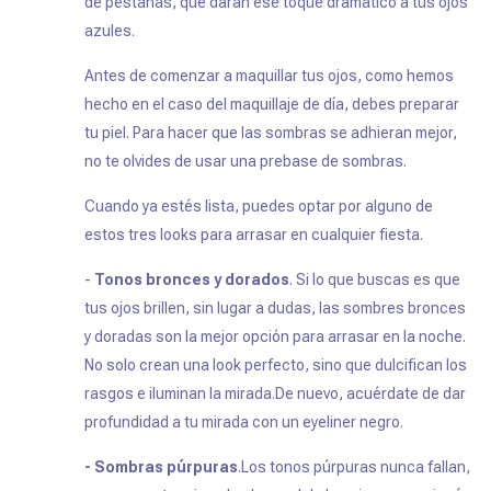
de pestañas, que darán ese toque dramático a tus ojos
azules.
Antes de comenzar a maquillar tus ojos, como hemos
hecho en el caso del maquillaje de día, debes preparar
tu piel. Para hacer que las sombras se adhieran mejor,
no te olvides de usar una prebase de sombras.
Cuando ya estés lista, puedes optar por alguno de
estos tres looks para arrasar en cualquier fiesta.
-
Tonos bronces y dorados
. Si lo que buscas es que
tus ojos brillen, sin lugar a dudas, las sombres bronces
y doradas son la mejor opción para arrasar en la noche.
No solo crean una look perfecto, sino que dulcifican los
rasgos e iluminan la mirada.De nuevo, acuérdate de dar
profundidad a tu mirada con un eyeliner negro.
- Sombras púrpuras
.Los tonos púrpuras nunca fallan,