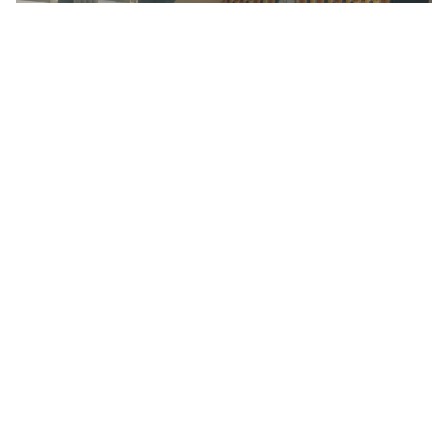
Netflix estrena una miniserie corta, pero
intensa que mezcla misterio, drama y
venganza (y se ve en menos de 3 horas)