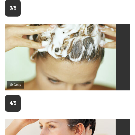
3/5
© Getty
4/5