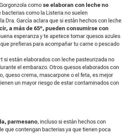
t, Gorgonzola como
se elaboran con leche no
e bacterias como la
Listeria
no suelen
a Dra. García aclara que si están hechos con leche
ecir, a más de 65º, pueden consumirse con
e buena esperanza y te apetece tomar quesos azules
 que prefieras para acompañar tu carne o pescado
 si están elaborados con leche pasteurizada no
durante el embarazo. Otros quesos elaborados con
o, queso crema, mascarpone o el feta, es mejor
 tienen un mayor riesgo de estar contaminados con
da, parmesano
, incluso si están hechos con
e que contengan bacterias ya que tienen poca