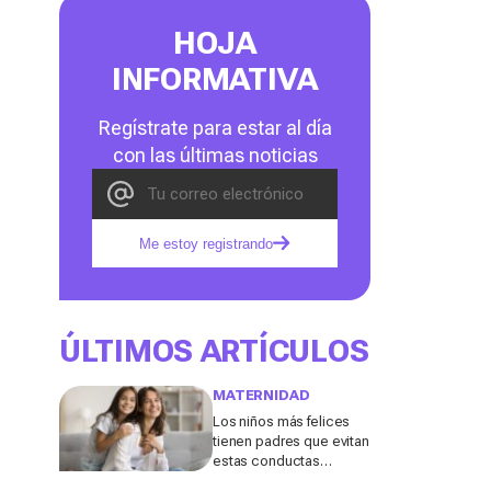
HOJA
INFORMATIVA
Regístrate para estar al día
con las últimas noticias
Me estoy registrando
ÚLTIMOS ARTÍCULOS
MATERNIDAD
Los niños más felices
tienen padres que evitan
estas conductas
destructivas que a