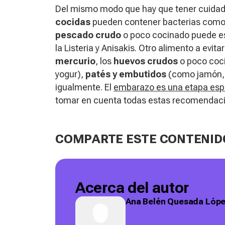
Del mismo modo que hay que tener cuidad
cocidas
pueden contener bacterias como S
pescado crudo
o poco cocinado puede es
la
Listeria
y
Anisakis.
Otro alimento a evita
mercurio
, los
huevos crudos
o poco coci
yogur),
patés y embutidos
(como jamón, s
igualmente. El
embarazo es una etapa esp
tomar en cuenta todas estas recomendacio
COMPARTE ESTE CONTENID
Acerca del autor
Ana Belén Quesada Lóp