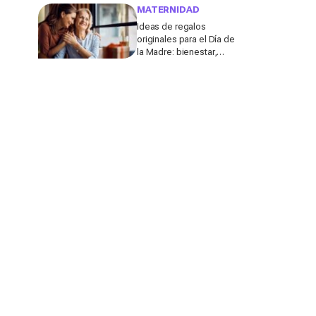
molestar a los
MATERNIDAD
profesores
Ideas de regalos
originales para el Día de
la Madre: bienestar,
deporte y momentos
para compartir con ella