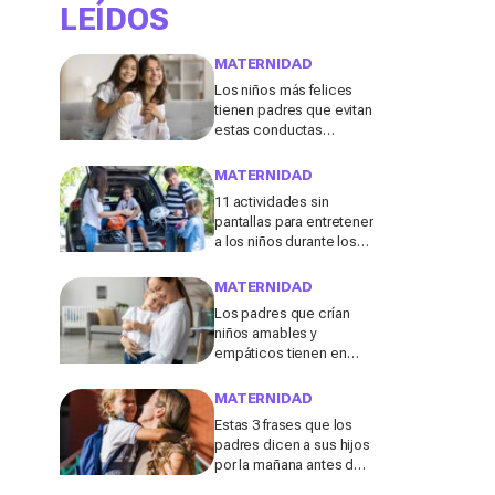
LEÍDOS
MATERNIDAD
Los niños más felices
tienen padres que evitan
estas conductas
destructivas que a
menudo se consideran
MATERNIDAD
"inofensivas", según los
11 actividades sin
expertos
pantallas para entretener
a los niños durante los
viajes de verano en
coche, tren o avión
MATERNIDAD
Los padres que crían
niños amables y
empáticos tienen en
común estos 13 hábitos,
según un experto en
MATERNIDAD
educación
Estas 3 frases que los
padres dicen a sus hijos
por la mañana antes de ir
al colegio podrían