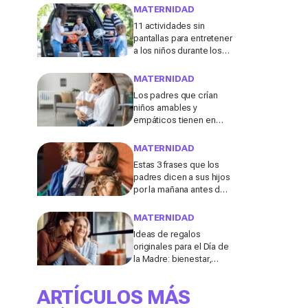
menudo se consideran
MATERNIDAD
"inofensivas", según los
11 actividades sin
expertos
pantallas para entretener
a los niños durante los
viajes de verano en
coche, tren o avión
MATERNIDAD
Los padres que crían
niños amables y
empáticos tienen en
común estos 13 hábitos,
según un experto en
MATERNIDAD
educación
Estas 3 frases que los
padres dicen a sus hijos
por la mañana antes de ir
al colegio podrían
molestar a los
MATERNIDAD
profesores
Ideas de regalos
originales para el Día de
la Madre: bienestar,
deporte y momentos
para compartir con ella
ARTÍCULOS MÁS