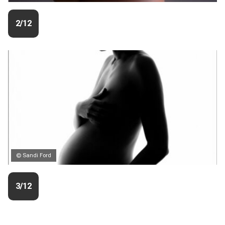
2/12
© Sandi Ford
3/12