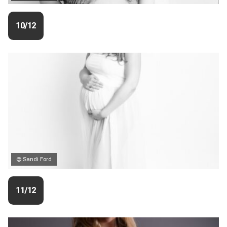
10/12
© Sandi Ford
11/12