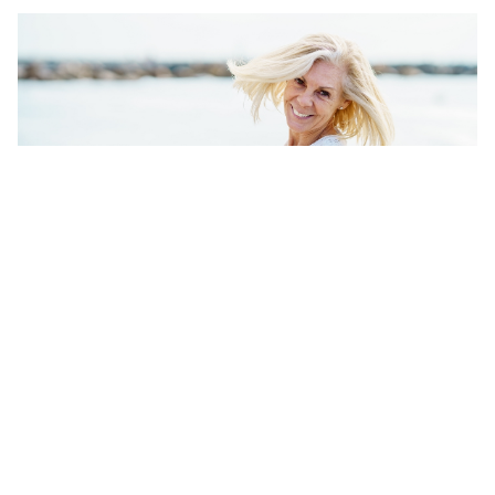
Ni pesas ni gimnasio: Los 3 ejercicios que
puedes hacer en la playa para tonificar los
brazos después de los 50, según un
entrenador