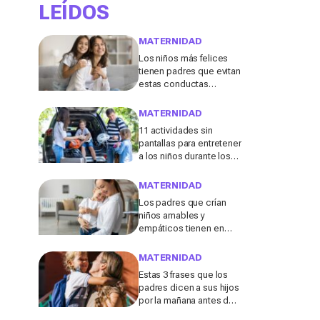
LEÍDOS
MATERNIDAD
Los niños más felices
tienen padres que evitan
estas conductas
destructivas que a
menudo se consideran
MATERNIDAD
"inofensivas", según los
11 actividades sin
expertos
pantallas para entretener
a los niños durante los
viajes de verano en
coche, tren o avión
MATERNIDAD
Los padres que crían
niños amables y
empáticos tienen en
común estos 13 hábitos,
según un experto en
MATERNIDAD
educación
Estas 3 frases que los
padres dicen a sus hijos
por la mañana antes de ir
al colegio podrían