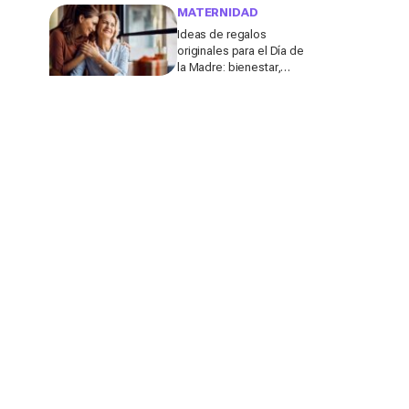
molestar a los
MATERNIDAD
profesores
Ideas de regalos
originales para el Día de
la Madre: bienestar,
deporte y momentos
para compartir con ella