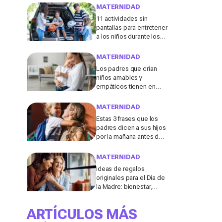
menudo se consideran
MATERNIDAD
"inofensivas", según los
11 actividades sin
expertos
pantallas para entretener
a los niños durante los
viajes de verano en
coche, tren o avión
MATERNIDAD
Los padres que crían
niños amables y
empáticos tienen en
común estos 13 hábitos,
según un experto en
MATERNIDAD
educación
Estas 3 frases que los
padres dicen a sus hijos
por la mañana antes de ir
al colegio podrían
molestar a los
MATERNIDAD
profesores
Ideas de regalos
originales para el Día de
la Madre: bienestar,
deporte y momentos
para compartir con ella
ARTÍCULOS MÁS