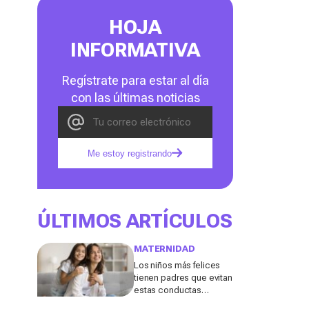
HOJA
INFORMATIVA
Regístrate para estar al día
con las últimas noticias
Me estoy registrando
ÚLTIMOS ARTÍCULOS
MATERNIDAD
Los niños más felices
tienen padres que evitan
estas conductas
destructivas que a