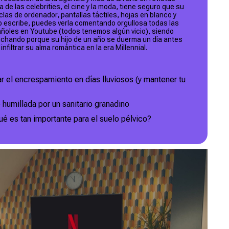
 de las celebrities, el cine y la moda, tiene seguro que su
clas de ordenador, pantallas táctiles, hojas en blanco y
 escribe, puedes verla comentando orgullosa todas las
añoles en Youtube (todos tenemos algún vicio), siendo
uchando porque su hijo de un año se duerma un día antes
nfiltrar su alma romántica en la era Millennial.
ar el encrespamiento en días lluviosos (y mantener tu
 humillada por un sanitario granadino
ué es tan importante para el suelo pélvico?