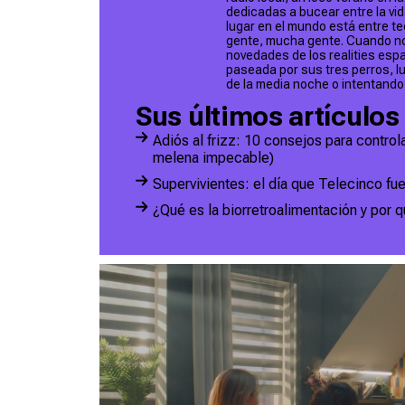
dedicadas a bucear entre la vida
lugar en el mundo está entre te
gente, mucha gente. Cuando no
novedades de los realities esp
paseada por sus tres perros, l
de la media noche o intentando i
Sus últimos artículos
Adiós al frizz: 10 consejos para control
melena impecable)
Supervivientes: el día que Telecinco fue
¿Qué es la biorretroalimentación y por q