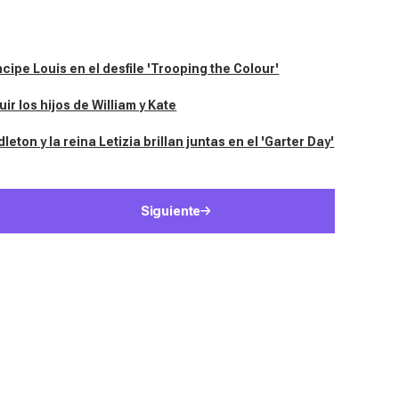
cipe Louis en el desfile 'Trooping the Colour'
ir los hijos de William y Kate
eton y la reina Letizia brillan juntas en el 'Garter Day'
Siguiente