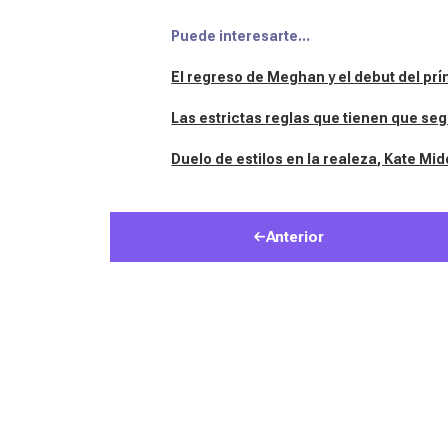
Puede interesarte...
El regreso de Meghan y el debut del prín
Las estrictas reglas que tienen que segu
Duelo de estilos en la realeza, Kate Middl
Anterior