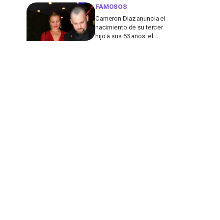
de su marido
FAMOSOS
Cameron Diaz anuncia el
nacimiento de su tercer
hijo a sus 53 años: el
detalle en redes de este
anuncio que todos
comentan