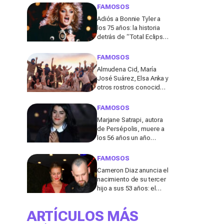
de los 50
FAMOSOS
Adiós a Bonnie Tyler a
los 75 años: la historia
detrás de “Total Eclipse
of the Heart”, el himno
que la hizo eterna
FAMOSOS
Almudena Cid, María
José Suárez, Elsa Anka y
otros rostros conocidos
viajan al Sáhara en la
segunda edición de
FAMOSOS
'Maktub: Cartas al
Marjane Satrapi, autora
Desierto'
de Persépolis, muere a
los 56 años un año
después de la muerte
de su marido
FAMOSOS
Cameron Diaz anuncia el
nacimiento de su tercer
hijo a sus 53 años: el
detalle en redes de este
anuncio que todos
ARTÍCULOS MÁS
comentan