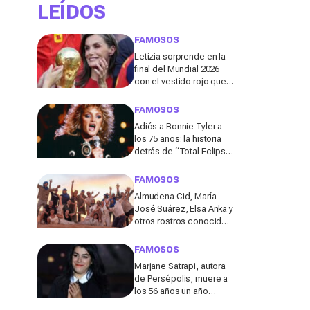
LEÍDOS
FAMOSOS
Letizia sorprende en la
final del Mundial 2026
con el vestido rojo que
mejor sienta después
de los 50
FAMOSOS
Adiós a Bonnie Tyler a
los 75 años: la historia
detrás de “Total Eclipse
of the Heart”, el himno
que la hizo eterna
FAMOSOS
Almudena Cid, María
José Suárez, Elsa Anka y
otros rostros conocidos
viajan al Sáhara en la
segunda edición de
FAMOSOS
'Maktub: Cartas al
Marjane Satrapi, autora
Desierto'
de Persépolis, muere a
los 56 años un año
después de la muerte