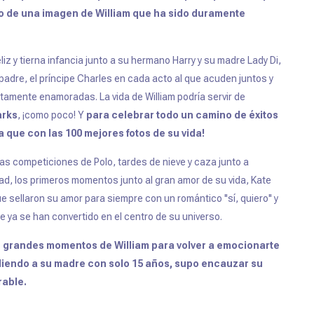
do de una imagen de William que ha sido duramente
iz y tierna infancia junto a su hermano Harry y su madre Lady Di,
adre, el príncipe Charles en cada acto al que acuden juntos y
amente enamoradas. La vida de William podría servir de
arks
, ¡como poco! Y
para celebrar todo un camino de éxitos
que con las 100 mejores fotos de su vida!
tas competiciones de Polo, tardes de nieve y caza junto a
dad, los primeros momentos junto al gran amor de su vida, Kate
e sellaron su amor para siempre con un romántico ''sí, quiero'' y
e ya se han convertido en el centro de su universo.
s grandes momentos de William para volver a emocionarte
rdiendo a su madre con solo 15 años, supo encauzar su
rable.