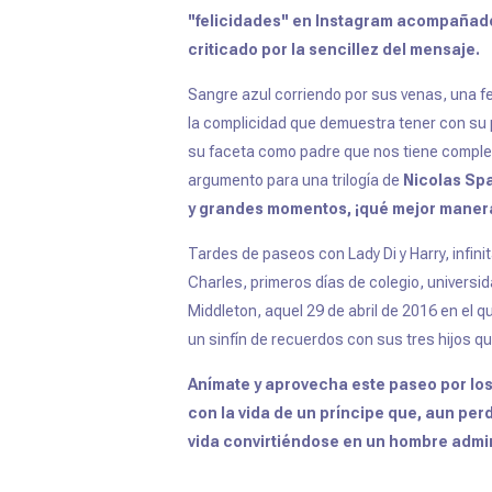
''felicidades'' en Instagram acompaña
criticado por la sencillez del mensaje.
Sangre azul corriendo por sus venas, una fel
la complicidad que demuestra tener con su p
su faceta como padre que nos tiene complet
argumento para una trilogía de
Nicolas Sp
y grandes momentos, ¡qué mejor manera 
Tardes de paseos con Lady Di y Harry, infini
Charles, primeros días de colegio, universi
Middleton, aquel 29 de abril de 2016 en el qu
un sinfín de recuerdos con sus tres hijos qu
Anímate y aprovecha este paseo por lo
con la vida de un príncipe que, aun pe
vida convirtiéndose en un hombre admi