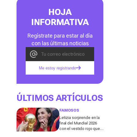
HOJA
INFORMATIVA
Regístrate para estar al día
con las últimas noticias
Me estoy registrando
ÚLTIMOS ARTÍCULOS
FAMOSOS
Letizia sorprende en la
final del Mundial 2026
con el vestido rojo que
mejor sienta después