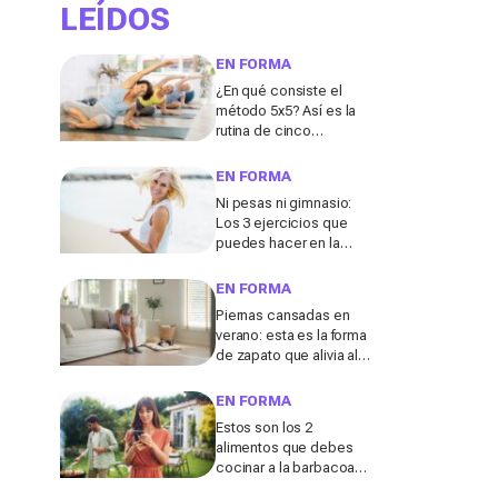
LEÍDOS
EN FORMA
¿En qué consiste el
método 5x5? Así es la
rutina de cinco
ejercicios que ayuda a
fortalecer el abdomen
EN FORMA
después de los 50
Ni pesas ni gimnasio:
Los 3 ejercicios que
puedes hacer en la
playa para tonificar los
brazos después de los
EN FORMA
50, según un entrenador
Piernas cansadas en
verano: esta es la forma
de zapato que alivia al
instante las molestias,
según los podólogos
EN FORMA
Estos son los 2
alimentos que debes
cocinar a la barbacoa
para mantenerte en