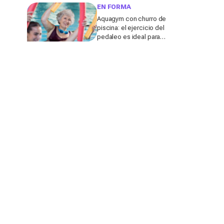
forma este verano,
EN FORMA
según una experta
Aquagym con churro de
piscina: el ejercicio del
pedaleo es ideal para
reforzar los músculos
del abdomen en el agua,
según un experto