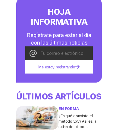
HOJA
INFORMATIVA
Regístrate para estar al día
con las últimas noticias
Me estoy registrando
ÚLTIMOS ARTÍCULOS
EN FORMA
¿En qué consiste el
método 5x5? Así es la
rutina de cinco
ejercicios que ayuda a