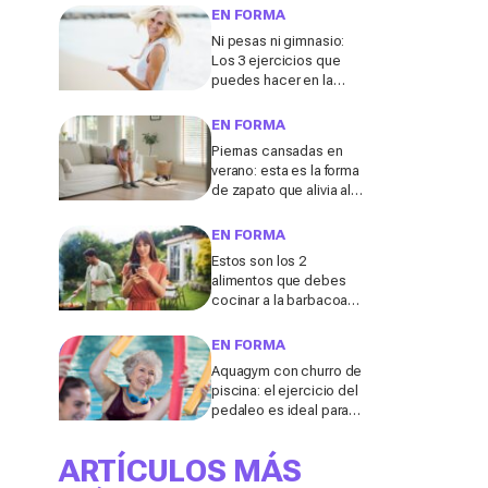
fortalecer el abdomen
EN FORMA
después de los 50
Ni pesas ni gimnasio:
Los 3 ejercicios que
puedes hacer en la
playa para tonificar los
brazos después de los
EN FORMA
50, según un entrenador
Piernas cansadas en
verano: esta es la forma
de zapato que alivia al
instante las molestias,
según los podólogos
EN FORMA
Estos son los 2
alimentos que debes
cocinar a la barbacoa
para mantenerte en
forma este verano,
EN FORMA
según una experta
Aquagym con churro de
piscina: el ejercicio del
pedaleo es ideal para
reforzar los músculos
del abdomen en el agua,
ARTÍCULOS MÁS
según un experto