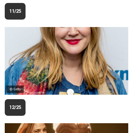
11/25
© Getty
12/25