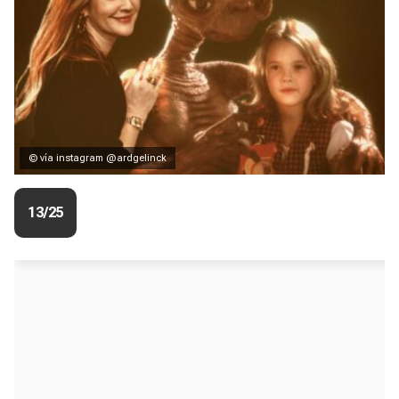
© vía instagram @ardgelinck
13/25