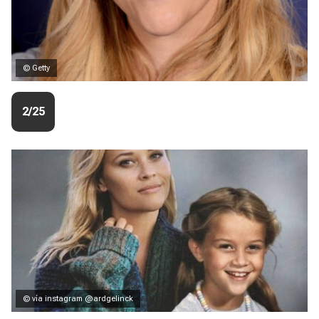
© Getty
2/25
© vía instagram @ardgelinck