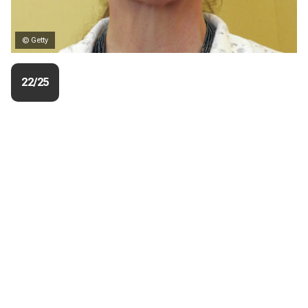
© Getty
22/25