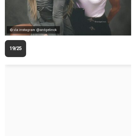
© vía instagram @ardgelinck
19/25