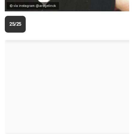
© vía instagram @ardgelinck
25/25