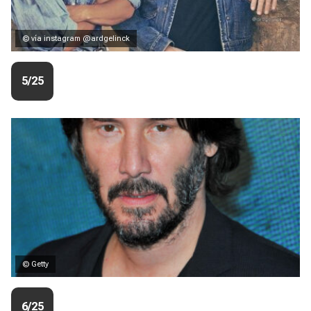
© vía instagram @ardgelinck
5/25
© Getty
6/25