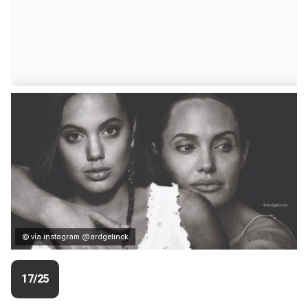
© vía instagram @ardgelinck
17/25