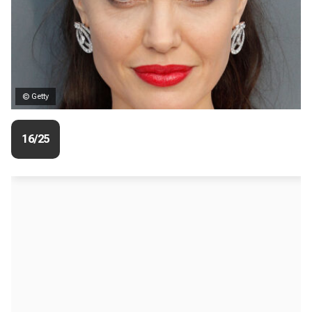
© Getty
16/25