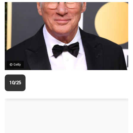
© Getty
10/25