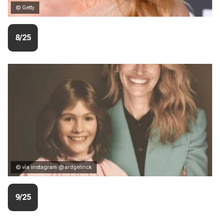
© Getty
8/25
© vía instagram @ardgelinck
9/25