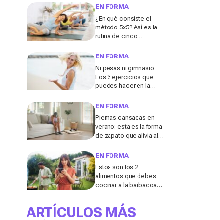
digestión
EN FORMA
¿En qué consiste el
método 5x5? Así es la
rutina de cinco
ejercicios que ayuda a
fortalecer el abdomen
EN FORMA
después de los 50
Ni pesas ni gimnasio:
Los 3 ejercicios que
puedes hacer en la
playa para tonificar los
brazos después de los
EN FORMA
50, según un entrenador
Piernas cansadas en
verano: esta es la forma
de zapato que alivia al
instante las molestias,
según los podólogos
EN FORMA
Estos son los 2
alimentos que debes
cocinar a la barbacoa
para mantenerte en
forma este verano,
ARTÍCULOS MÁS
según una experta