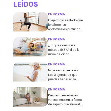
LEÍDOS
EN FORMA
El ejercicio sentado que
fortalece los
abdominales profundos
y ayuda a mejorar la
digestión
EN FORMA
¿En qué consiste el
método 5x5? Así es la
rutina de cinco
ejercicios que ayuda a
fortalecer el abdomen
EN FORMA
después de los 50
Ni pesas ni gimnasio:
Los 3 ejercicios que
puedes hacer en la
playa para tonificar los
brazos después de los
EN FORMA
50, según un entrenador
Piernas cansadas en
verano: esta es la forma
de zapato que alivia al
instante las molestias,