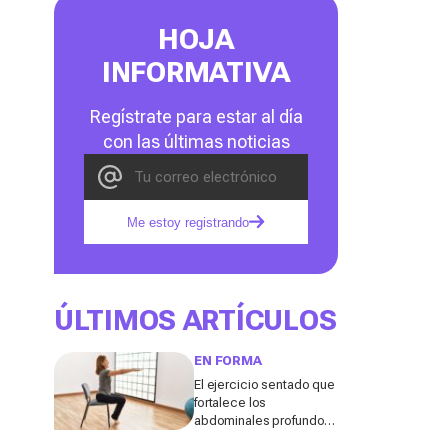
HOJA
INFORMATIVA
Regístrate para estar al día
con las últimas noticias
Me estoy registrando
ÚLTIMOS ARTÍCULOS
EN FORMA
El ejercicio sentado que
fortalece los
abdominales profundos
y ayuda a mejorar la