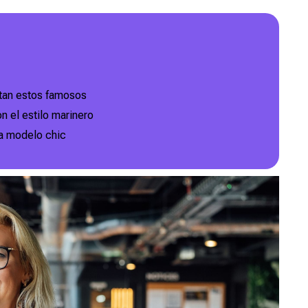
stan estos famosos
n el estilo marinero
na modelo chic