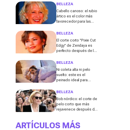
lo explica
BELLEZA
Cabello canoso: el rubio
ártico es el color más
favorecedor para las
melenas entrecanas,
según una experta
BELLEZA
El corte corto "Pixie Cut
Edgy" de Zendaya es
perfecto después de los
50 para el verano de
2026, según una
BELLEZA
peluquera
Ni coleta alta ni pelo
suelto: este es el
peinado ideal para
dormir durante los días
de calor, según una
BELLEZA
experta
Bob nórdico: el corte de
pelo corto que más
rejuvenece después de
los 50, según una
experta
ARTÍCULOS MÁS