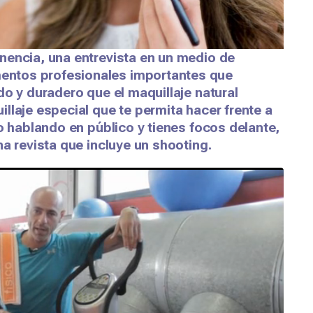
nencia, una entrevista en un medio de
ntos profesionales importantes que
do y duradero que el maquillaje natural
llaje especial que te permita hacer frente a
o hablando en público y tienes focos delante,
a revista que incluye un shooting.