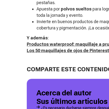
pestañas.
​Apuesta por
polvos sueltos
para log
toda la jornada y evento.
Invierte en buenos productos de maqu
cobertura y pigmentación. ¡La ocasió
Y además
:
Productos waterproof: maquillaje a p
Los 50 maquillajes de ojos de Pintere
COMPARTE ESTE CONTENID
Acerca del autor
Sus últimos artículos
¿Es necesario ducharse siempre después