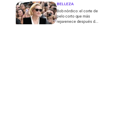
de calor, según una
BELLEZA
experta
Bob nórdico: el corte de
pelo corto que más
rejuvenece después de
los 50, según una
experta