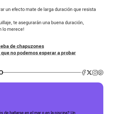
rar un efecto mate de larga duración que resista
illaje, te asegurarán una buena duración,
n lo merece!
rueba de chapuzones
st que no podemos esperar a probar
O
 de bañarse en el mar o en la piscina? Un