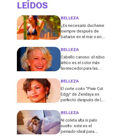
LEÍDOS
BELLEZA
¿Es necesario ducharse
siempre después de
bañarse en el mar o en la
piscina? Un especialista
lo explica
BELLEZA
Cabello canoso: el rubio
ártico es el color más
favorecedor para las
melenas entrecanas,
según una experta
BELLEZA
El corte corto "Pixie Cut
Edgy" de Zendaya es
perfecto después de los
50 para el verano de
2026, según una
BELLEZA
peluquera
Ni coleta alta ni pelo
suelto: este es el
peinado ideal para
dormir durante los días