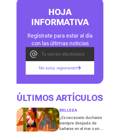
HOJA
INFORMATIVA
Regístrate para estar al día
con las últimas noticias
Me estoy registrando
ÚLTIMOS ARTÍCULOS
BELLEZA
¿Es necesario ducharse
siempre después de
bañarse en el mar o en la
piscina? Un especialista