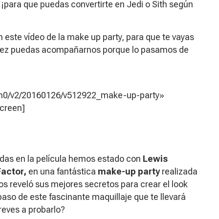
¡para que puedas convertirte en Jedi o Sith según
 este vídeo de la make up party, para que te vayas
 vez puedas acompañarnos porque lo pasamos de
n0/v2/20160126/v512922_make-up-party»
screen]
adas en la película hemos estado con
Lewis
Factor,
en una fantástica
make-up party
realizada
s reveló sus mejores secretos para crear el look
aso de este fascinante maquillaje que te llevará
reves a probarlo?