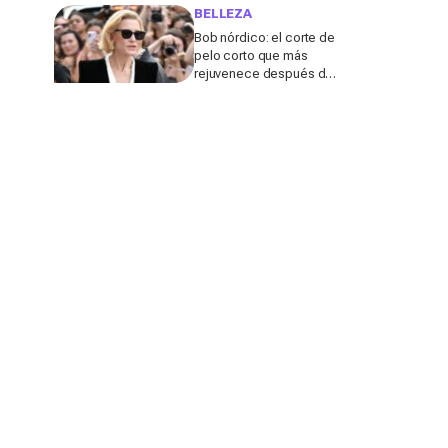
de calor, según una
BELLEZA
experta
Bob nórdico: el corte de
pelo corto que más
rejuvenece después de
los 50, según una
experta