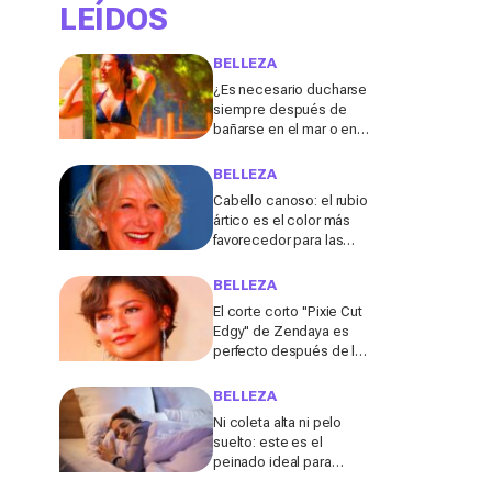
LEÍDOS
BELLEZA
¿Es necesario ducharse
siempre después de
bañarse en el mar o en la
piscina? Un especialista
lo explica
BELLEZA
Cabello canoso: el rubio
ártico es el color más
favorecedor para las
melenas entrecanas,
según una experta
BELLEZA
El corte corto "Pixie Cut
Edgy" de Zendaya es
perfecto después de los
50 para el verano de
2026, según una
BELLEZA
peluquera
Ni coleta alta ni pelo
suelto: este es el
peinado ideal para
dormir durante los días