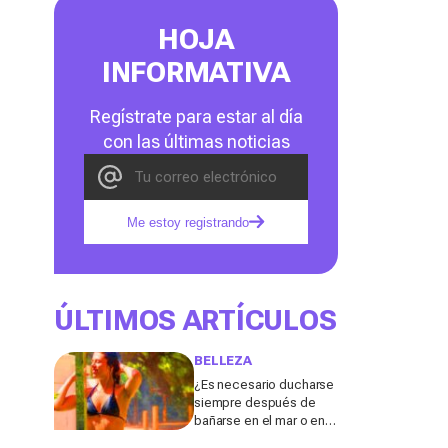
HOJA
INFORMATIVA
Regístrate para estar al día
con las últimas noticias
Me estoy registrando
ÚLTIMOS ARTÍCULOS
BELLEZA
¿Es necesario ducharse
siempre después de
bañarse en el mar o en la
piscina? Un especialista