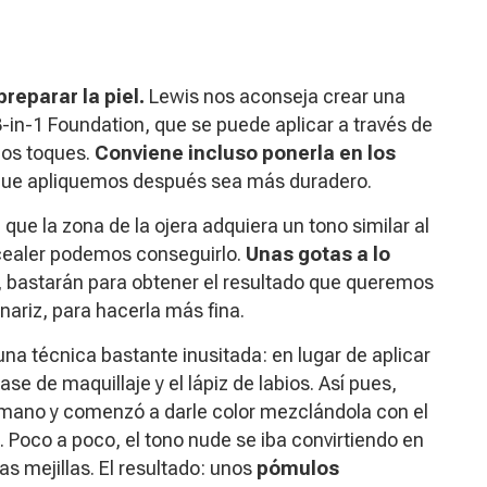
preparar la piel.
Lewis nos aconseja crear una
3-in-1 Foundation, que se puede aplicar a través de
ños toques.
Conviene incluso ponerla en los
 que apliquemos después sea más duradero.
 que la zona de la ojera adquiera un tono similar al
ncealer podemos conseguirlo.
Unas gotas a lo
z, bastarán para obtener el resultado que queremos
nariz, para hacerla más fina.
una técnica bastante inusitada: en lugar de aplicar
ase de maquillaje y el lápiz de labios. Así pues,
mano y comenzó a darle color mezclándola con el
h. Poco a poco, el tono nude se iba convirtiendo en
as mejillas. El resultado: unos
pómulos