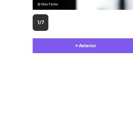
© Max Factor
1/7
Anterior