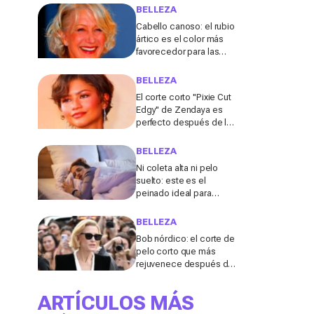
lo explica
BELLEZA
Cabello canoso: el rubio
ártico es el color más
favorecedor para las
melenas entrecanas,
según una experta
BELLEZA
El corte corto "Pixie Cut
Edgy" de Zendaya es
perfecto después de los
50 para el verano de
2026, según una
BELLEZA
peluquera
Ni coleta alta ni pelo
suelto: este es el
peinado ideal para
dormir durante los días
de calor, según una
BELLEZA
experta
Bob nórdico: el corte de
pelo corto que más
rejuvenece después de
los 50, según una
experta
ARTÍCULOS MÁS