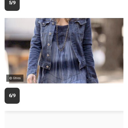
5/9
© Gtres
6/9