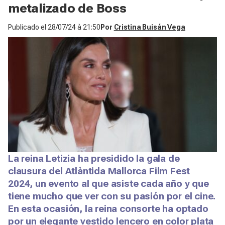
metalizado de Boss
Publicado el
28/07/24 à 21:50
Por
Cristina Buisán Vega
La reina Letizia ha presidido la gala de
clausura del Atlàntida Mallorca Film Fest
2024, un evento al que asiste cada año y que
tiene mucho que ver con su pasión por el cine.
En esta ocasión, la reina consorte ha optado
por un elegante vestido lencero en color plata