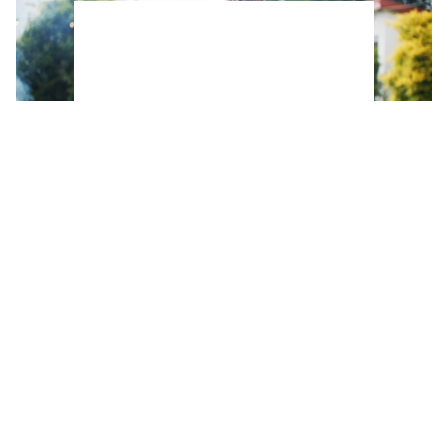
Estos son los 2 alimentos que debes cocinar a
la barbacoa para mantenerte en forma este
verano, según una experta