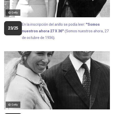
© Getty
En la inscripción del anillo se podía leer:
''Somos
23/25
nuestros ahora 27 X 36''
(Somos nuestros ahora, 27
de octubre de 1936).
© Getty