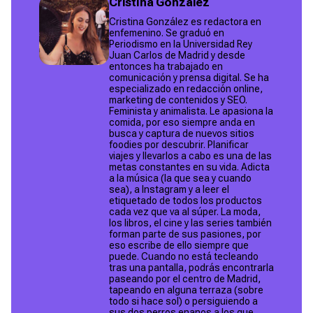
Cristina Gonzalez
Cristina González es redactora en
enfemenino. Se graduó en
Periodismo en la Universidad Rey
Juan Carlos de Madrid y desde
entonces ha trabajado en
comunicación y prensa digital. Se ha
especializado en redacción online,
marketing de contenidos y SEO.
Feminista y animalista. Le apasiona la
comida, por eso siempre anda en
busca y captura de nuevos sitios
foodies por descubrir. Planificar
viajes y llevarlos a cabo es una de las
metas constantes en su vida. Adicta
a la música (la que sea y cuando
sea), a Instagram y a leer el
etiquetado de todos los productos
cada vez que va al súper. La moda,
los libros, el cine y las series también
forman parte de sus pasiones, por
eso escribe de ello siempre que
puede. ​Cuando no está tecleando
tras una pantalla, podrás encontrarla
paseando por el centro de Madrid,
tapeando en alguna terraza (sobre
todo si hace sol) o persiguiendo a
sus dos perros enanos a los que