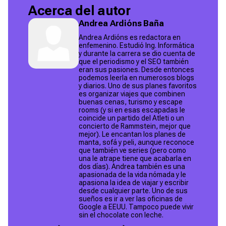
Acerca del autor
Andrea Ardións Baña
Andrea Ardións es redactora en
enfemenino. Estudió Ing. Informática
y durante la carrera se dio cuenta de
que el periodismo y el SEO también
eran sus pasiones. Desde entonces
podemos leerla en numerosos blogs
y diarios. Uno de sus planes favoritos
es organizar viajes que combinen
buenas cenas, turismo y escape
rooms (y si en esas escapadas le
coincide un partido del Atleti o un
concierto de Rammstein, mejor que
mejor). Le encantan los planes de
manta, sofá y peli, aunque reconoce
que también ve series (pero como
una le atrape tiene que acabarla en
dos días). Andrea también es una
apasionada de la vida nómada y le
apasiona la idea de viajar y escribir
desde cualquier parte. Uno de sus
sueños es ir a ver las oficinas de
Google a EEUU. Tampoco puede vivir
sin el chocolate con leche.