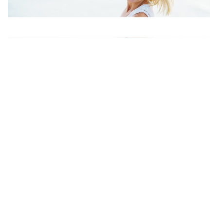
Ni pesas ni gimnasio: Los 3 ejercicios que
puedes hacer en la playa para tonificar los
brazos después de los 50, según un
entrenador