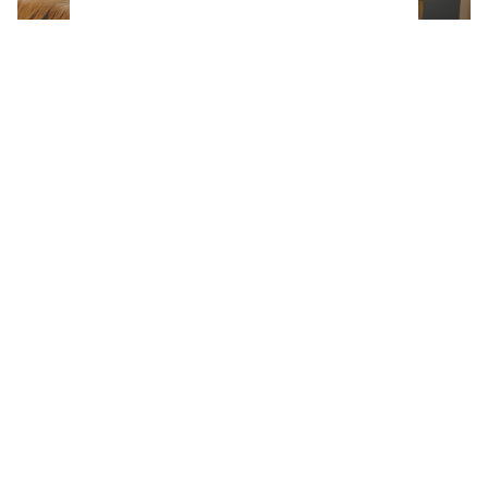
Netflix estrena una miniserie corta, pero
intensa que mezcla misterio, drama y
venganza (y se ve en menos de 3 horas)