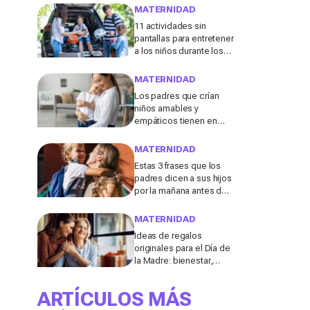
menudo se consideran
MATERNIDAD
"inofensivas", según los
11 actividades sin
expertos
pantallas para entretener
a los niños durante los
viajes de verano en
coche, tren o avión
MATERNIDAD
Los padres que crían
niños amables y
empáticos tienen en
común estos 13 hábitos,
según un experto en
MATERNIDAD
educación
Estas 3 frases que los
padres dicen a sus hijos
por la mañana antes de ir
al colegio podrían
molestar a los
MATERNIDAD
profesores
Ideas de regalos
originales para el Día de
la Madre: bienestar,
deporte y momentos
para compartir con ella
ARTÍCULOS MÁS