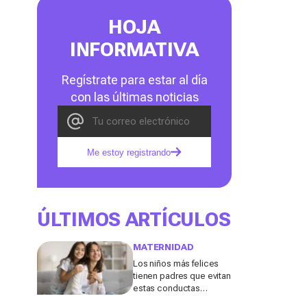
HOJA
INFORMATIVA
Regístrate para estar al día
con las últimas noticias
Me estoy registrando
ÚLTIMOS ARTÍCULOS
MATERNIDAD
Los niños más felices
tienen padres que evitan
estas conductas
destructivas que a