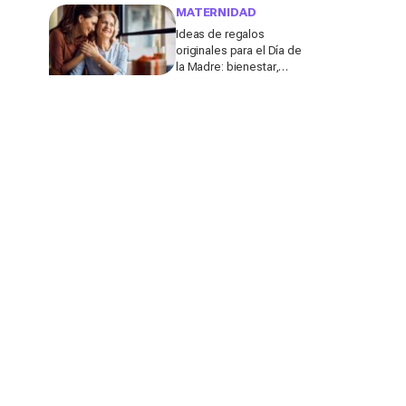
molestar a los
MATERNIDAD
profesores
Ideas de regalos
originales para el Día de
la Madre: bienestar,
deporte y momentos
para compartir con ella