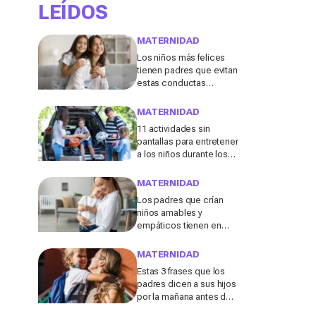
LEÍDOS
MATERNIDAD
Los niños más felices
tienen padres que evitan
estas conductas
destructivas que a
menudo se consideran
MATERNIDAD
"inofensivas", según los
11 actividades sin
expertos
pantallas para entretener
a los niños durante los
viajes de verano en
coche, tren o avión
MATERNIDAD
Los padres que crían
niños amables y
empáticos tienen en
común estos 13 hábitos,
según un experto en
MATERNIDAD
educación
Estas 3 frases que los
padres dicen a sus hijos
por la mañana antes de ir
al colegio podrían