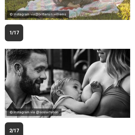
© Instagram ví
a@brittany.n.williams
1/17
© Instagram vía @soslactation
2/17