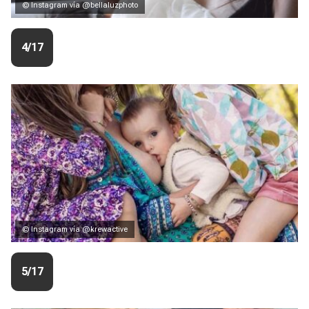
© Instagram vía @bellaluzphoto
4/17
© Instagram vía @krewactive
5/17