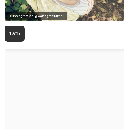
© Instagram vía @waitingforfluffmail
17/17