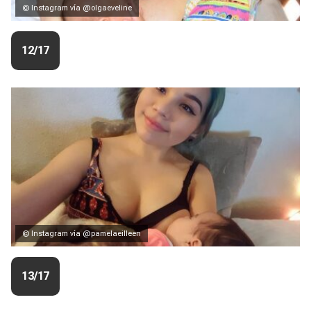
© Instagram vía @olgaeveline
12/17
© Instagram vía @pamelaeilleen
13/17