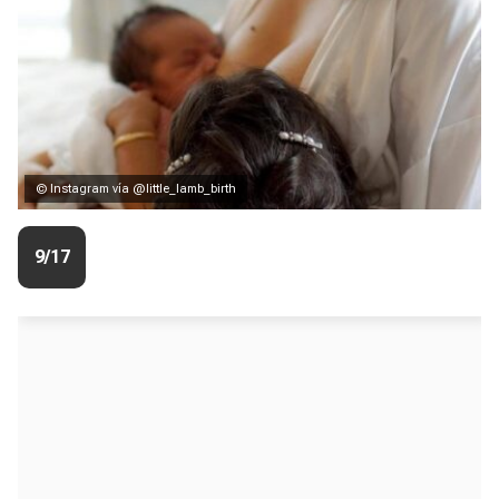
© Instagram vía @little_lamb_birth
9/17