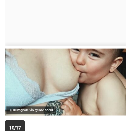
© Instagram vía @mre.soeur
10/17