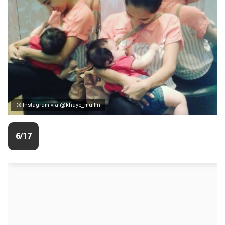
© Instagram vía @khaye_muffin
6/17