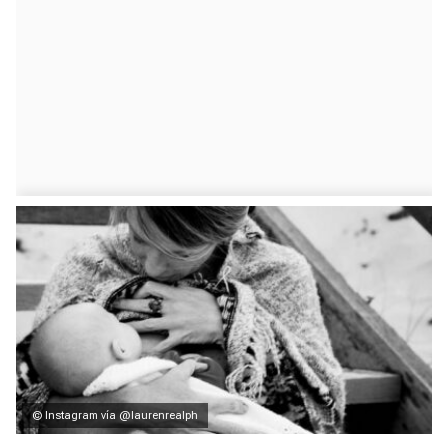
© Instagram vía @laurenrealph