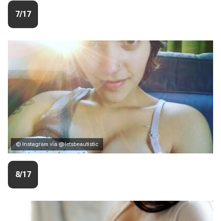
7/17
© Instagram vía @letsbeautistic
8/17