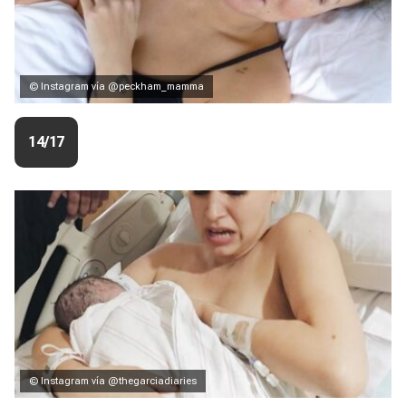
© Instagram vía @peckham_mamma
14/17
© Instagram vía @thegarciadiaries