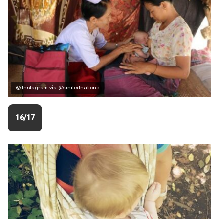
© Instagram vía @unitednations
16/17