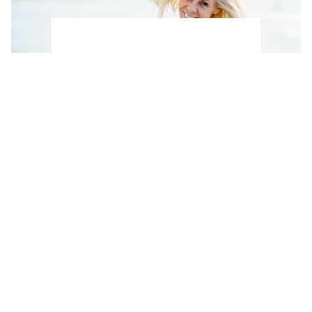
Ni pesas ni gimnasio: Los 3 ejercicios que
puedes hacer en la playa para tonificar los
brazos después de los 50, según un
entrenador