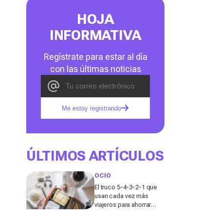
HOJA
INFORMATIVA
Regístrate para estar al día
con las últimas noticias
Me estoy registrando
ÚLTIMOS ARTÍCULOS
OCIO
El truco 5-4-3-2-1 que
usan cada vez más
viajeros para ahorrar
espacio en la maleta de