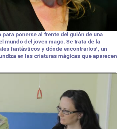
a para ponerse al frente del guión de una
el mundo del joven mago. Se trata de la
les fantásticos y dónde encontrarlos', un
fundiza en las criaturas mágicas que aparecen