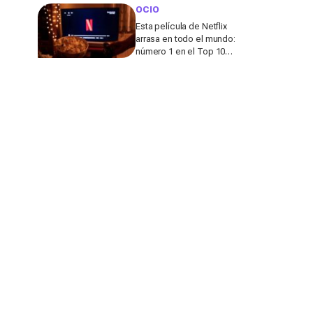
viajar lejos del turismo
OCIO
de masas
Esta película de Netflix
arrasa en todo el mundo:
número 1 en el Top 10
de más de 65 países