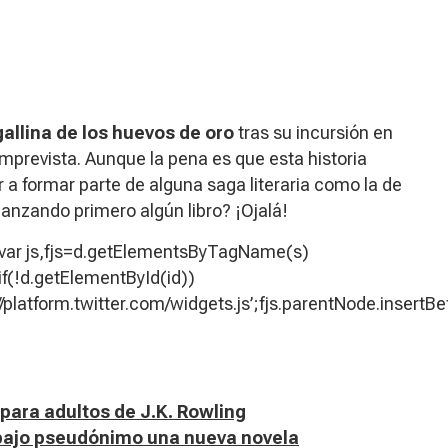
gallina de los huevos de oro
tras su incursión en
imprevista
. Aunque la pena es que esta historia
ar a formar parte de alguna saga literaria como la de
lanzando primero algún libro? ¡Ojalá!
{var js,fjs=d.getElementsByTagName(s)
’;if(!d.getElementById(id))
/platform.twitter.com/widgets.js’;fjs.parentNode.insertBef
 para adultos de J.K. Rowling
y bajo pseudónimo una nueva novela