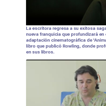
La escritora regresa a su exitosa sag
nueva franquicia que profundizará en 
adaptación cinematográfica de 'Anima
libro que publicó Rowling, donde pro
en sus libros.