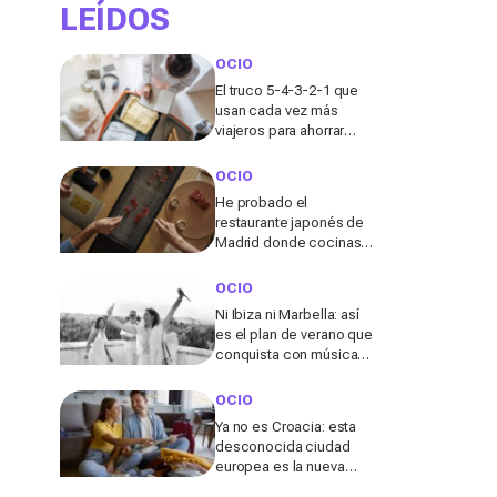
LEÍDOS
OCIO
El truco 5-4-3-2-1 que
usan cada vez más
viajeros para ahorrar
espacio en la maleta de
cabina
OCIO
He probado el
restaurante japonés de
Madrid donde cocinas
tu propio wagyu y lo que
pasó allí me sorprendió
OCIO
Ni Ibiza ni Marbella: así
es el plan de verano que
conquista con música
en directo y un entorno
único en Elche
OCIO
Ya no es Croacia: esta
desconocida ciudad
europea es la nueva
“joya” de 2026 para