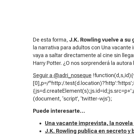
De esta forma,
J.K. Rowling vuelve a su 
la narrativa para adultos con
Una vacante 
vaya a saltar directamente al cine sin lleg
Harry Potter. ¿O nos sorprenderá la autora 
Seguir a @adri_noseque
!function(d,s,id)
[0],p=/^http:/.test(d.location)?’http’:’https
{js=d.createElement(s);js.id=id;js.src=p+’:/
(document, ‘script’, ‘twitter-wjs’);
Puede interesarte…
Una vacante imprevista, la novela
J.K. Rowling publica en secreto 