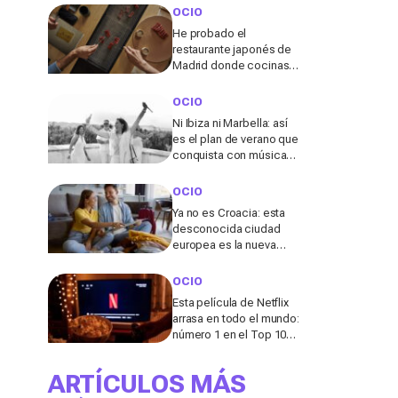
cabina
OCIO
He probado el
restaurante japonés de
Madrid donde cocinas
tu propio wagyu y lo que
pasó allí me sorprendió
OCIO
Ni Ibiza ni Marbella: así
es el plan de verano que
conquista con música
en directo y un entorno
único en Elche
OCIO
Ya no es Croacia: esta
desconocida ciudad
europea es la nueva
“joya” de 2026 para
viajar lejos del turismo
OCIO
de masas
Esta película de Netflix
arrasa en todo el mundo:
número 1 en el Top 10
de más de 65 países
ARTÍCULOS MÁS