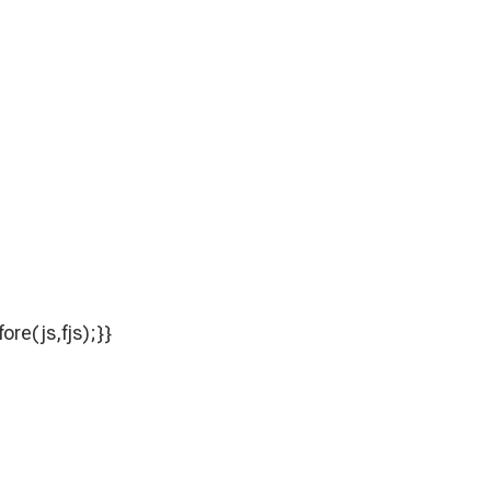
ore(js,fjs);}}