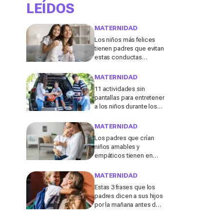
LEÍDOS
MATERNIDAD
Los niños más felices
tienen padres que evitan
estas conductas
destructivas que a
menudo se consideran
MATERNIDAD
"inofensivas", según los
11 actividades sin
expertos
pantallas para entretener
a los niños durante los
viajes de verano en
coche, tren o avión
MATERNIDAD
Los padres que crían
niños amables y
empáticos tienen en
común estos 13 hábitos,
según un experto en
MATERNIDAD
educación
Estas 3 frases que los
padres dicen a sus hijos
por la mañana antes de ir
al colegio podrían