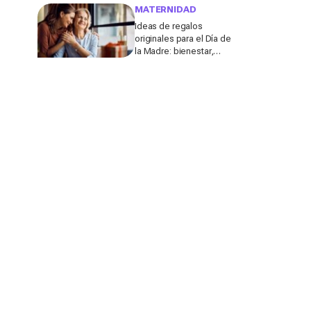
molestar a los
MATERNIDAD
profesores
Ideas de regalos
originales para el Día de
la Madre: bienestar,
deporte y momentos
para compartir con ella