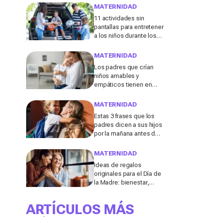
menudo se consideran
MATERNIDAD
"inofensivas", según los
11 actividades sin
expertos
pantallas para entretener
a los niños durante los
viajes de verano en
coche, tren o avión
MATERNIDAD
Los padres que crían
niños amables y
empáticos tienen en
común estos 13 hábitos,
según un experto en
MATERNIDAD
educación
Estas 3 frases que los
padres dicen a sus hijos
por la mañana antes de ir
al colegio podrían
molestar a los
MATERNIDAD
profesores
Ideas de regalos
originales para el Día de
la Madre: bienestar,
deporte y momentos
para compartir con ella
ARTÍCULOS MÁS