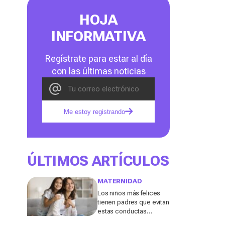
HOJA
INFORMATIVA
Regístrate para estar al día
con las últimas noticias
Me estoy registrando
ÚLTIMOS ARTÍCULOS
MATERNIDAD
Los niños más felices
tienen padres que evitan
estas conductas
destructivas que a