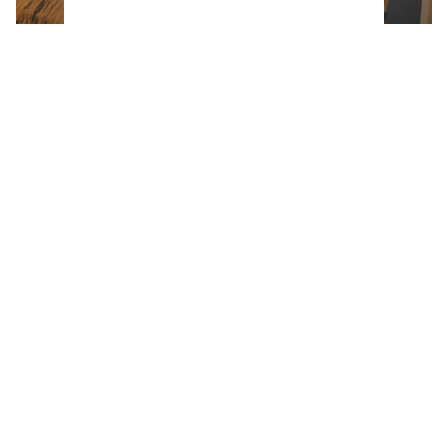
Netflix estrena una miniserie corta, pero
intensa que mezcla misterio, drama y
venganza (y se ve en menos de 3 horas)