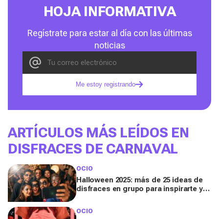
HOJA INFORMATIVA
Regístrate para estar al día con las últimas
noticias
Me estoy registrando
ARTÍCULOS MÁS LEÍDOS EN
DISFRACES DE CARNAVAL
OCIO
Halloween 2025: más de 25 ideas de
disfraces en grupo para inspirarte y
triunfar en el día más terrorífico del
año
OCIO