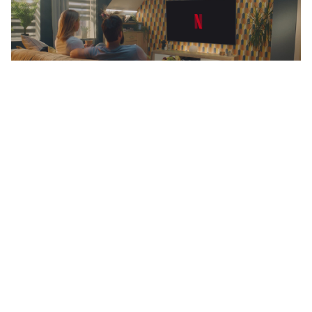
Netflix estrena una miniserie corta, pero
intensa que mezcla misterio, drama y
venganza (y se ve en menos de 3 horas)