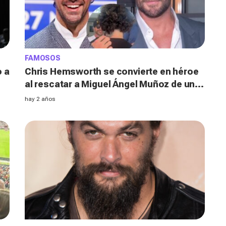
FAMOSOS
o a
Chris Hemsworth se convierte en héroe
al rescatar a Miguel Ángel Muñoz de una
serpiente en Australia
hay 2 años