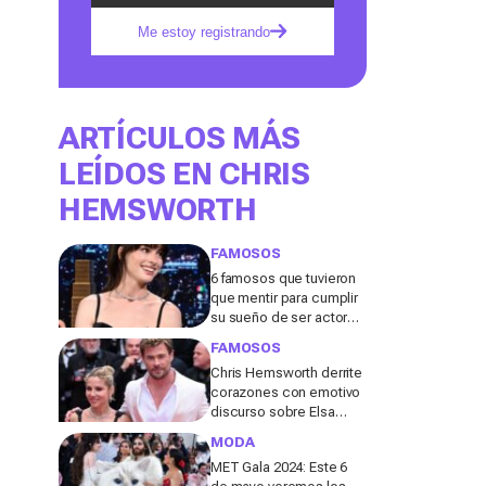
Me estoy registrando
ARTÍCULOS MÁS
LEÍDOS EN CHRIS
HEMSWORTH
FAMOSOS
6 famosos que tuvieron
que mentir para cumplir
su sueño de ser actores
de Hollywood
FAMOSOS
Chris Hemsworth derrite
corazones con emotivo
discurso sobre Elsa
Pataky: "Nada sería
MODA
especial sin ti"
MET Gala 2024: Este 6