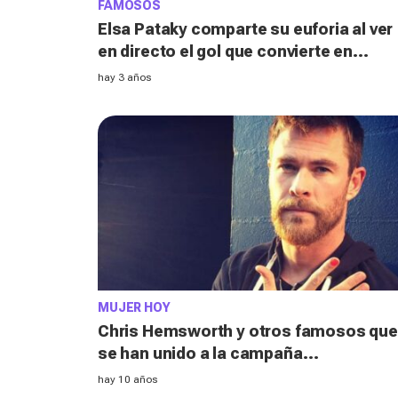
FAMOSOS
Elsa Pataky comparte su euforia al ver
en directo el gol que convierte en
campeona del mundo a España
hay 3 años
MUJER HOY
Chris Hemsworth y otros famosos que
se han unido a la campaña
#PolishedMan contra la violencia en
hay 10 años
niños