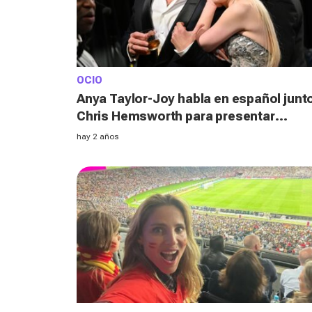
OCIO
Anya Taylor-Joy habla en español junt
Chris Hemsworth para presentar
"Furiosa" y se vuelve viral
hay 2 años