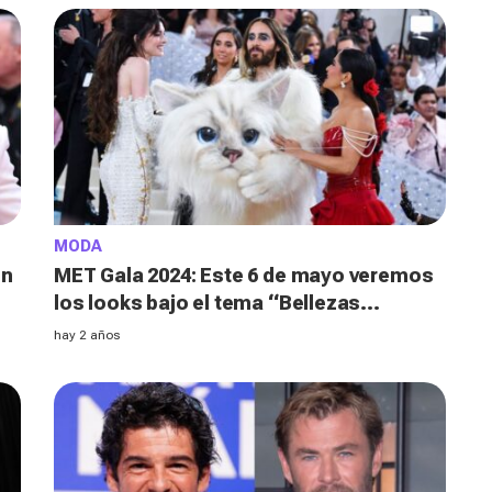
MODA
on
MET Gala 2024: Este 6 de mayo veremos
los looks bajo el tema “Bellezas
durmientes: el despertar de la moda”
hay 2 años