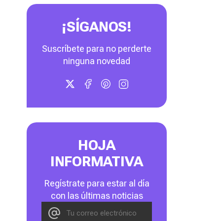
¡SÍGANOS!
Suscríbete para no perderte
ninguna novedad
HOJA
INFORMATIVA
Regístrate para estar al día
con las últimas noticias