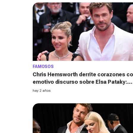
FAMOSOS
Chris Hemsworth derrite corazones c
emotivo discurso sobre Elsa Pataky:
"Nada sería especial sin ti"
hay 2 años