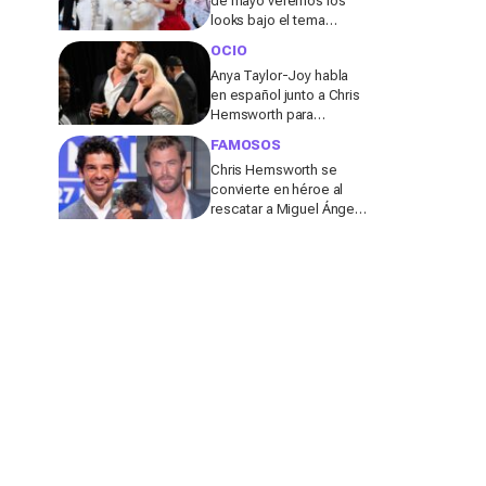
de mayo veremos los
looks bajo el tema
“Bellezas durmientes: el
OCIO
despertar de la moda”
Anya Taylor-Joy habla
en español junto a Chris
Hemsworth para
presentar "Furiosa" y se
FAMOSOS
vuelve viral
Chris Hemsworth se
convierte en héroe al
rescatar a Miguel Ángel
Muñoz de una serpiente
en Australia