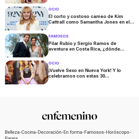
por una tercera temporada
OCIO
El corto y costoso cameo de Kim
Cattrall como Samantha Jones en el
final de 'And just like that'
FAMOSOS
Pilar Rubio y Sergio Ramos de
aventura en Costa Rica, ¿dónde
pasan los famosos su 'luna de miel'?
OCIO
¡Vuelve Sexo en Nueva York! Y lo
celebramos con estas 30
curiosidades sobre la serie
Belleza
Cocina
Decoración
En forma
Famosos
Horóscopo
Pareja