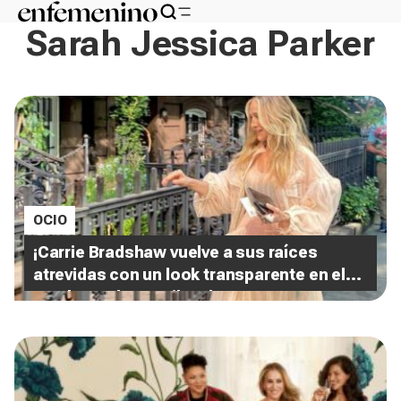
Sarah Jessica Parker
OCIO
¡Carrie Bradshaw vuelve a sus raíces
atrevidas con un look transparente en el
set de "And Just Like That"!