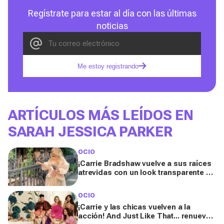
Regístrate para estar al día con las últimas
noticias
Me estoy registrando
ARTÍCULOS MÁS LEÍDOS EN
SARAH JESSICA PARKER
OCIO
¡Carrie Bradshaw vuelve a sus raíces
atrevidas con un look transparente en
el set de "And Just Like That"!
OCIO
¡Carrie y las chicas vuelven a la
acción! And Just Like That... renueva