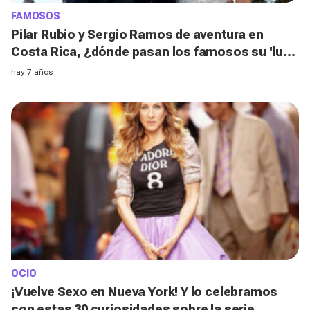
FAMOSOS
Pilar Rubio y Sergio Ramos de aventura en
Costa Rica, ¿dónde pasan los famosos su 'luna
de miel'?
hay 7 años
OCIO
¡Vuelve Sexo en Nueva York! Y lo celebramos
con estas 30 curiosidades sobre la serie