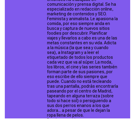
comunicación y prensa digital. Se ha
especializado en redacción online,
marketing de contenidos y SEO.
Feminista y animalista. Le apasiona la
comida, por eso siempre anda en
busca y captura de nuevos sitios
foodies por descubrir. Planificar
viajes y llevarlos a cabo es una de las
metas constantes en su vida. Adicta
a la música (la que sea y cuando
sea), a Instagram y a leer el
etiquetado de todos los productos
cada vez que va al súper. La moda,
los libros, el cine y las series también
forman parte de sus pasiones, por
eso escribe de ello siempre que
puede. ​Cuando no está tecleando
tras una pantalla, podrás encontrarla
paseando por el centro de Madrid,
tapeando en alguna terraza (sobre
todo si hace sol) o persiguiendo a
sus dos perros enanos a los que
adora... a pesar de que le dejan la
ropa llena de pelos.
Puedes seguirla en:
Instagram
Linkedin