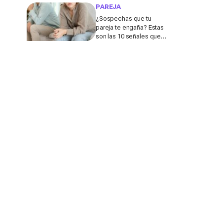
40, según una coach
PAREJA
experta
¿Sospechas que tu
pareja te engaña? Estas
son las 10 señales que
más suelen delatar una
infidelidad