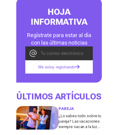
HOJA
INFORMATIVA
Regístrate para estar al día
con las últimas noticias
Me estoy registrando
ÚLTIMOS ARTÍCULOS
PAREJA
¿Lo sabes todo sobre tu
pareja? Las vacaciones
siempre sacan a la luz
estas cinco facetas