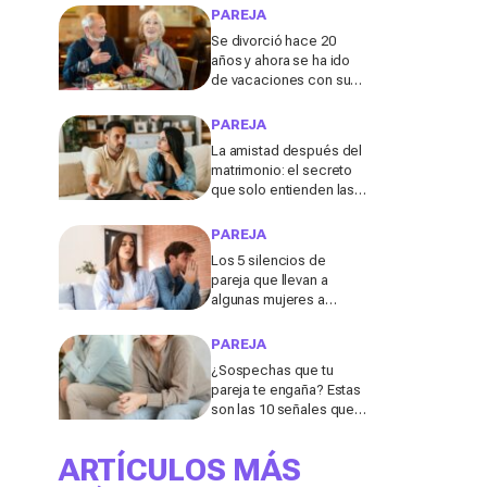
ocultas, según una
PAREJA
experta
Se divorció hace 20
años y ahora se ha ido
de vacaciones con su
ex: lo que ocurrió a los
70 la sorprendió
PAREJA
La amistad después del
matrimonio: el secreto
que solo entienden las
personas divorciadas y
viudas, según los
PAREJA
expertos
Los 5 silencios de
pareja que llevan a
algunas mujeres a
dejarlo después de los
40, según una coach
PAREJA
experta
¿Sospechas que tu
pareja te engaña? Estas
son las 10 señales que
más suelen delatar una
infidelidad
ARTÍCULOS MÁS