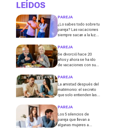
LEÍDOS
PAREJA
¿Lo sabes todo sobre tu
pareja? Las vacaciones
siempre sacan a la luz
estas cinco facetas
ocultas, según una
PAREJA
experta
Se divorció hace 20
años y ahora se ha ido
de vacaciones con su
ex: lo que ocurrió a los
70 la sorprendió
PAREJA
La amistad después del
matrimonio: el secreto
que solo entienden las
personas divorciadas y
viudas, según los
PAREJA
expertos
Los 5 silencios de
pareja que llevan a
algunas mujeres a
dejarlo después de los