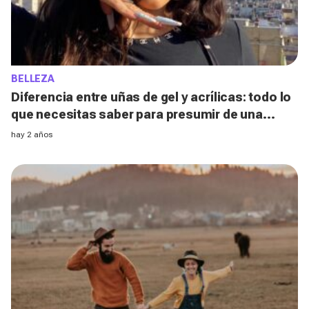
BELLEZA
Diferencia entre uñas de gel y acrílicas: todo lo
que necesitas saber para presumir de una
manicura bonita y cuidada
hay 2 años