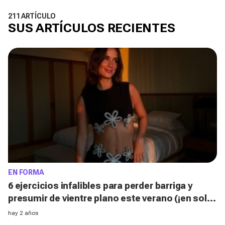
211 ARTÍCULO
SUS ARTÍCULOS RECIENTES
EN FORMA
6 ejercicios infalibles para perder barriga y
presumir de vientre plano este verano (¡en solo
10 minutos al día!)
hay 2 años