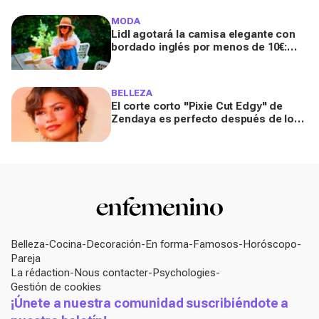
MODA
Lidl agotará la camisa elegante con
bordado inglés por menos de 10€:
respira lujo silencioso y es ideal para
verano
BELLEZA
El corte corto "Pixie Cut Edgy" de
Zendaya es perfecto después de los
50 para el verano de 2026, según una
peluquera
Belleza
Cocina
Decoración
En forma
Famosos
Horóscopo
Pareja
La rédaction
Nous contacter
Psychologies
Gestión de cookies
¡Únete a nuestra comunidad suscribiéndote a