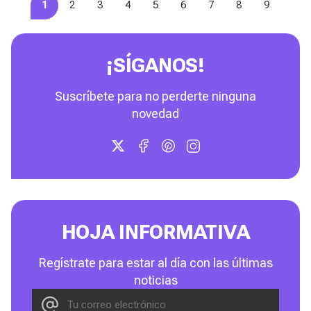
1
2
3
4
5
6
7
8
9
¡SÍGANOS!
Suscríbete para no perderte ninguna
novedad
HOJA INFORMATIVA
Regístrate para estar al día con las últimas
noticias