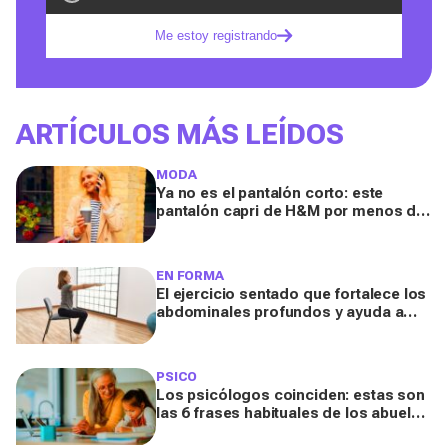
Me estoy registrando
ARTÍCULOS MÁS LEÍDOS
MODA
Ya no es el pantalón corto: este
pantalón capri de H&M por menos de
20 euros es el aliado perfecto para ir
cómoda y con estilo en verano
EN FORMA
El ejercicio sentado que fortalece los
abdominales profundos y ayuda a
mejorar la digestión
PSICO
Los psicólogos coinciden: estas son
las 6 frases habituales de los abuelos
que conviene evitar