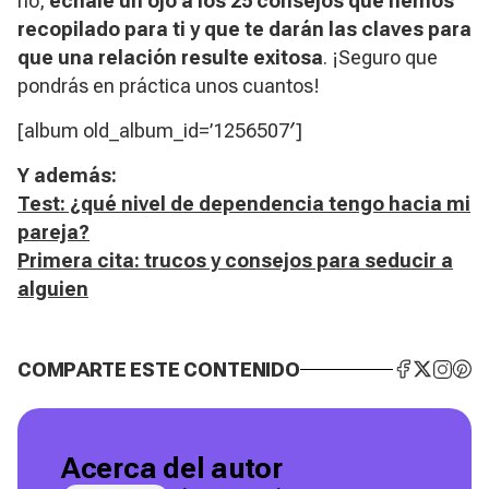
no,
échale un ojo a los 25 consejos que hemos
recopilado para ti y que te darán las claves para
que una relación resulte exitosa
. ¡Seguro que
pondrás en práctica unos cuantos!
[album old_album_id=’1256507′]
Y además:
Test: ¿qué nivel de dependencia tengo hacia mi
pareja?
Primera cita: trucos y consejos para seducir a
alguien
COMPARTE ESTE CONTENIDO
Acerca del autor