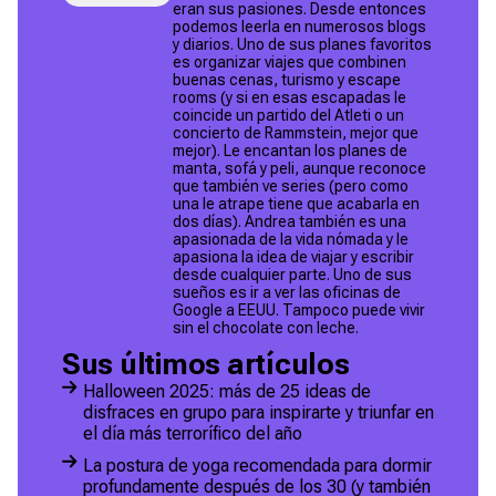
eran sus pasiones. Desde entonces
podemos leerla en numerosos blogs
y diarios. Uno de sus planes favoritos
es organizar viajes que combinen
buenas cenas, turismo y escape
rooms (y si en esas escapadas le
coincide un partido del Atleti o un
concierto de Rammstein, mejor que
mejor). Le encantan los planes de
manta, sofá y peli, aunque reconoce
que también ve series (pero como
una le atrape tiene que acabarla en
dos días). Andrea también es una
apasionada de la vida nómada y le
apasiona la idea de viajar y escribir
desde cualquier parte. Uno de sus
sueños es ir a ver las oficinas de
Google a EEUU. Tampoco puede vivir
sin el chocolate con leche.
Sus últimos artículos
Halloween 2025: más de 25 ideas de
disfraces en grupo para inspirarte y triunfar en
el día más terrorífico del año
La postura de yoga recomendada para dormir
profundamente después de los 30 (y también