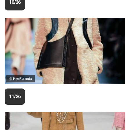
10/26
© PixelFormula
11/26