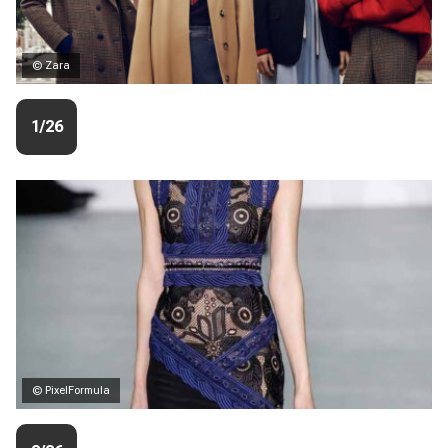
© Zara
1/26
© PixelFormula