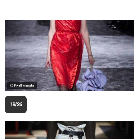
© PixelFormula
19/26