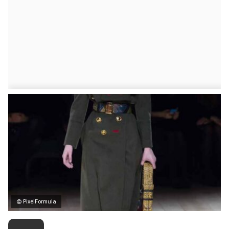
© PixelFormula