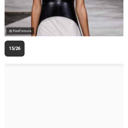
© PixelFormula
15/26