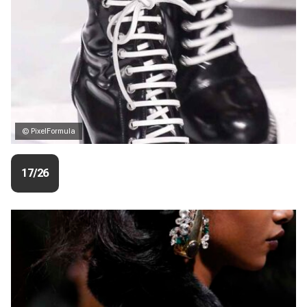
© PixelFormula
17/26