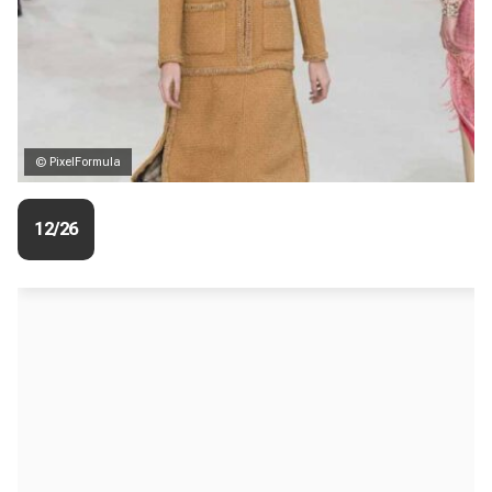
© PixelFormula
12/26