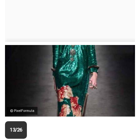
© PixelFormula
13/26