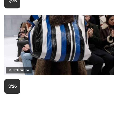
2/26
© PixelFormula
3/26