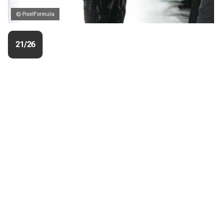
© PixelFormula
21/26