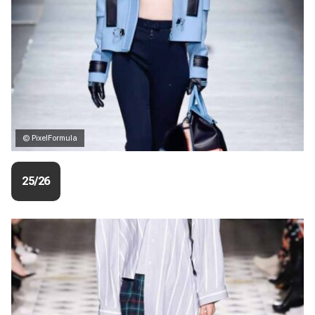
© PixelFormula
25/26