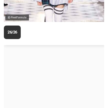
© PixelFormula
26/26