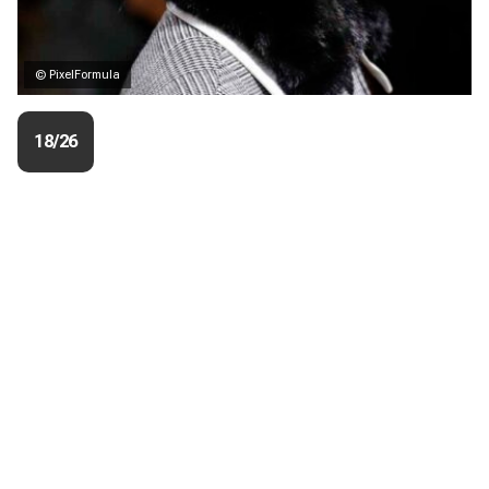
© PixelFormula
18/26