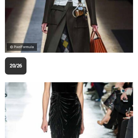
© PixelFormula
20/26