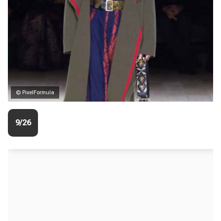
© PixelFormula
9/26