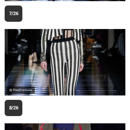
7/26
© PixelFormula
8/26