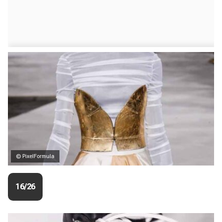
© PixelFormula
16/26