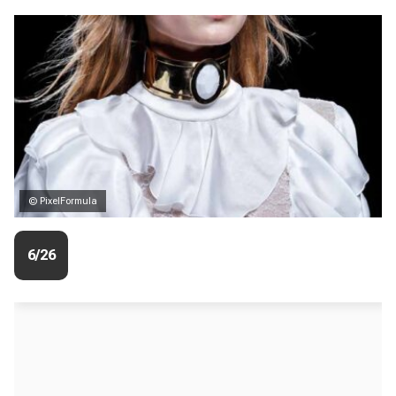
© PixelFormula
6/26