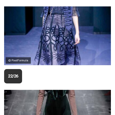
© PixelFormula
22/26