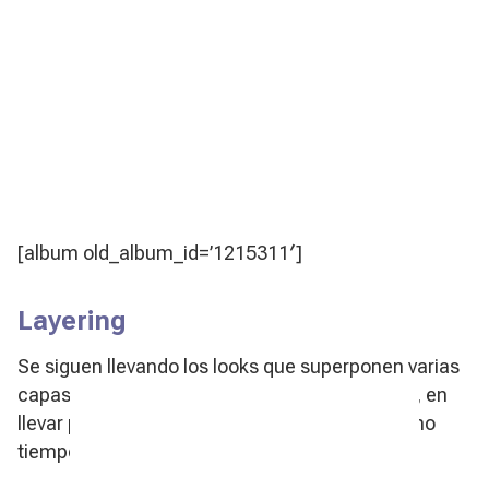
[album old_album_id=’1215311′]
Layering
Se siguen llevando los looks que superponen varias
capas de prendas. En esto consiste el
layering
, en
llevar prendas de diferentes longitudes al mismo
tiempo.