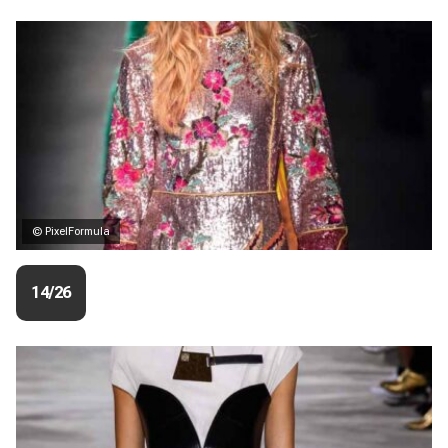
© PixelFormula
14/26