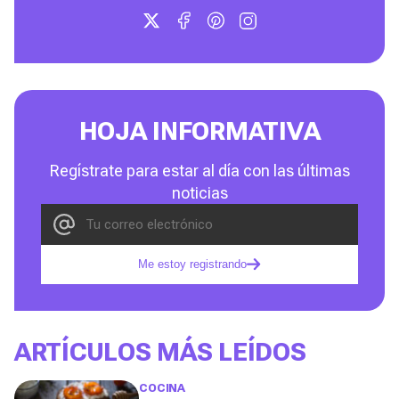
HOJA INFORMATIVA
Regístrate para estar al día con las últimas
noticias
Me estoy registrando
ARTÍCULOS MÁS LEÍDOS
COCINA