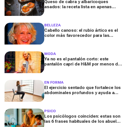
Queso de cabra y albaricoques
asados: la receta lista en apenas
unos minutos para un aperitivo
sabroso y fresquito en verano
BELLEZA
Cabello canoso: el rubio ártico es el
color más favorecedor para las
melenas entrecanas, según una
experta
MODA
Ya no es el pantalón corto: este
pantalón capri de H&M por menos de
20 euros es el aliado perfecto para ir
cómoda y con estilo en verano
EN FORMA
El ejercicio sentado que fortalece los
abdominales profundos y ayuda a
mejorar la digestión
PSICO
Los psicólogos coinciden: estas son
las 6 frases habituales de los abuelos
que conviene evitar