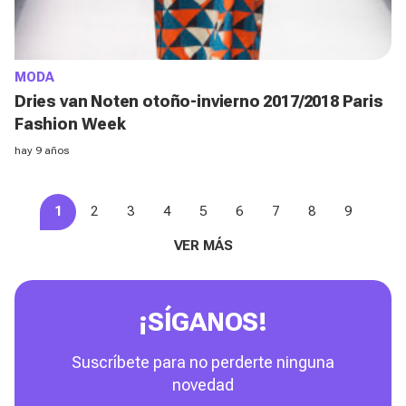
MODA
Dries van Noten otoño-invierno 2017/2018 Paris
Fashion Week
hay 9 años
1
2
3
4
5
6
7
8
9
VER MÁS
¡SÍGANOS!
Suscríbete para no perderte ninguna
novedad