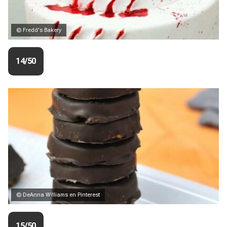
© Fredd's Bakery
14/50
© DeAnna Williams en Pinterest
15/50