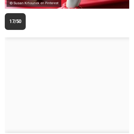
© Susan Krhounek en Pinterest
17/50