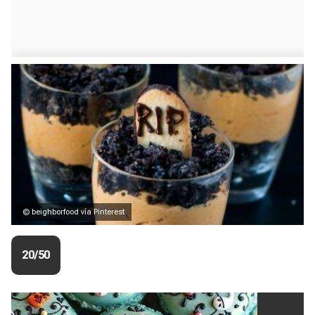
© beighborfood vía Pinterest
20/50