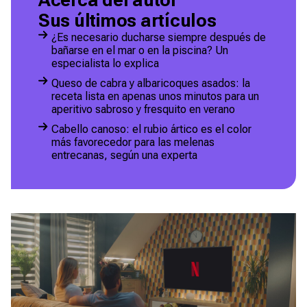
Sus últimos artículos
¿Es necesario ducharse siempre después de
bañarse en el mar o en la piscina? Un
especialista lo explica
Queso de cabra y albaricoques asados: la
receta lista en apenas unos minutos para un
aperitivo sabroso y fresquito en verano
Cabello canoso: el rubio ártico es el color
más favorecedor para las melenas
entrecanas, según una experta