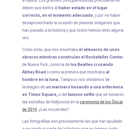
a repetir.
Los grandes (foto)periodistas precisamente
deben sus éxitos al
haber estado en el lugar
correcto, en el momento adecuado
, y por no haber
desaprovechado la ocasión de plasmar imágenes que
han pasado a la historia y que todos hemos visto alguna
vez.
Como ésta, que nos enseñaba
el almuerzo de unos
obreros mientras construían el Rockefeller Center
de Nueva York, como la de
los Beatles cruzando
Abbey Road
o como la primera que mostraba
al
hombre en la luna.
Tampoco nos olvidamos de
la imagen de
un marinero besando a una enfermera
en Times Square,
o del
famoso selfie
que se tomaron
las estrellas de Hollywood en la
ceremonia de los Óscar
de 2014
. ¿Las recuerdas?
Las fotografías son precisamente las que han ayudado
a reconstruir parte de la historia que no hemos vivido.