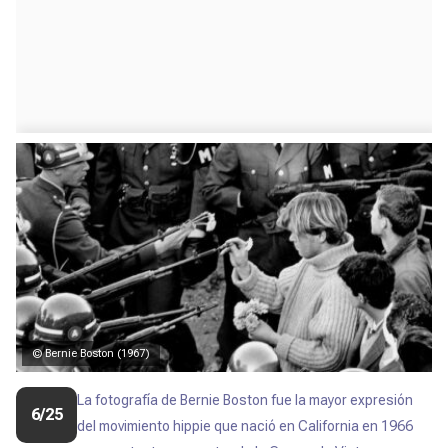
© Bernie Boston (1967)
La fotografía de Bernie Boston fue la mayor expresión
6/25
del
movimiento hippie que nació en California en 1966