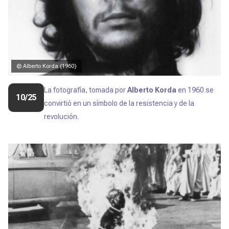
© Alberto Korda (1960)
La fotografía, tomada por
Alberto Korda
en 1960 se
10/25
convirtió en un símbolo de la resistencia y de la
revolución.