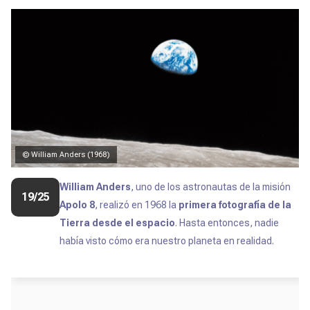
© William Anders (1968)
William Anders
, uno de los astronautas de la misión
19/25
Apolo 8
, realizó en 1968 la
primera fotografía de la
Tierra desde el espacio
. Hasta entonces, nadie
había visto cómo era nuestro planeta en realidad.