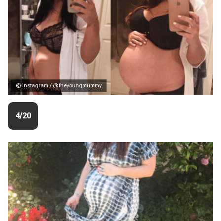
© Instagram / @theyoungmummy
4/20