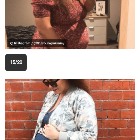
© Instagram / @theyoungmummy
15/20