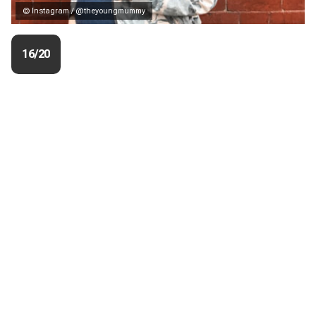
© Instagram / @theyoungmummy
16/20