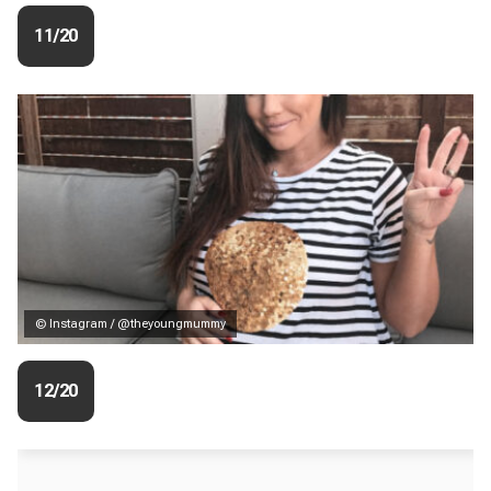
11/20
© Instagram / @theyoungmummy
12/20