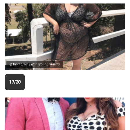
© Instagram / @theyoungmummy
17/20