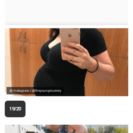
© Instagram / @theyoungmummy
19/20