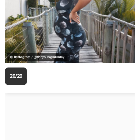
© Instagram / @theyoungmummy
20/20