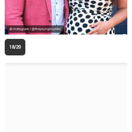
© Instagram / @theyoungmummy
18/20