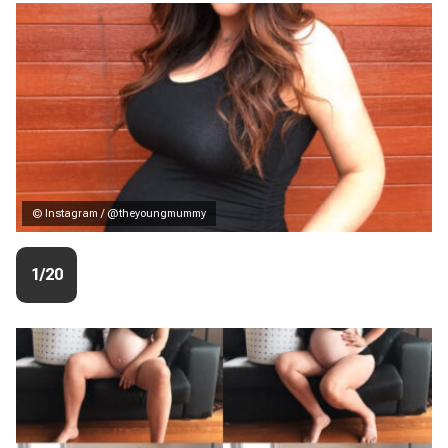
© Instagram / @theyoungmummy
1/20