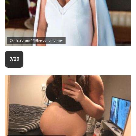
© Instagram / @theyoungmummy
7/20